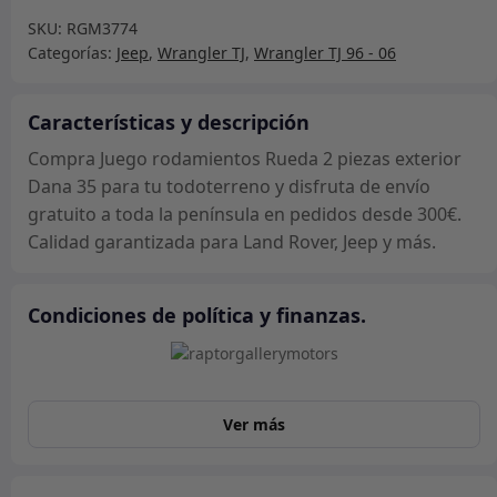
Rueda
SKU:
RGM3774
2
Categorías:
Jeep
,
Wrangler TJ
,
Wrangler TJ 96 - 06
piezas
exterior
Dana
Características y descripción
35
Compra Juego rodamientos Rueda 2 piezas exterior
cantidad
Dana 35 para tu todoterreno y disfruta de envío
gratuito a toda la península en pedidos desde 300€.
Calidad garantizada para Land Rover, Jeep y más.
Condiciones de política y finanzas.
Ver más