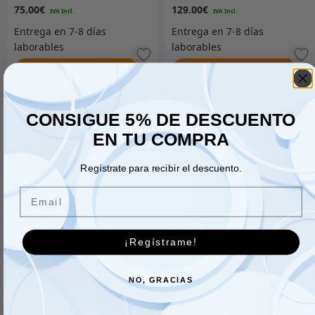
75.00
€
129.00
€
Añadir al carrito
Añadir al carrito
CONSIGUE 5% DE DESCUENTO
EN TU COMPRA
Pistón de Freno + Kit de
Sellos
Regístrate para recibir el descuento.
Juego de sujeción del
parabrisas Acero
46.00
€
Email
inoxidable
32.00
€
¡Regístrame!
Añadir al carrito
Añadir al carrito
NO, GRACIAS