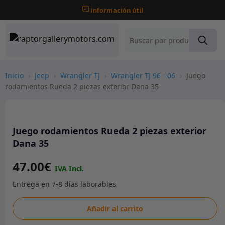
información útil
Inicio
›
Jeep
›
Wrangler TJ
›
Wrangler TJ 96 - 06
›
Juego
rodamientos Rueda 2 piezas exterior Dana 35
Juego rodamientos Rueda 2 piezas exterior
Dana 35
47.00
€
Juego
Añadir al carrito
rodamientos