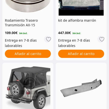
Rodamiento Trasero
kit de alfombra marrón
Transmisión AX-15
109.00
€
447.00
€
CONSIGUE 5% DE DESCUENTO
EN TU COMPRA
Añadir al carrito
Añadir al carrito
Regístrate para recibir el descuento.
Email
¡Regístrame!
NO, GRACIAS