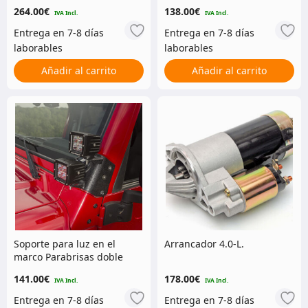
3,0″ – 5,5quot;
264.00
€
138.00
€
Añadir al carrito
Añadir al carrito
Soporte para luz en el
Arrancador 4.0-L.
marco Parabrisas doble
141.00
€
178.00
€