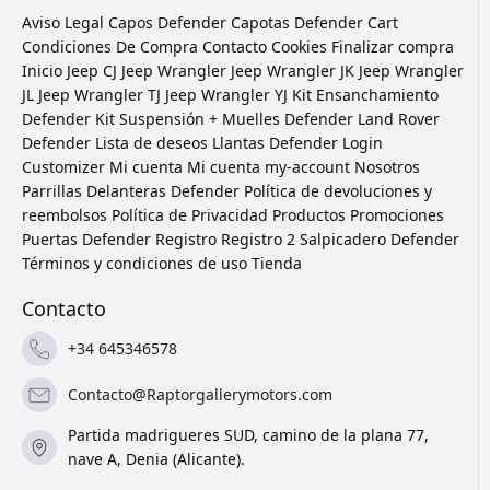
Aviso Legal
Capos Defender
Capotas Defender
Cart
Condiciones De Compra
Contacto
Cookies
Finalizar compra
Inicio
Jeep CJ
Jeep Wrangler
Jeep Wrangler JK
Jeep Wrangler
JL
Jeep Wrangler TJ
Jeep Wrangler YJ
Kit Ensanchamiento
Defender
Kit Suspensión + Muelles Defender
Land Rover
Defender
Lista de deseos
Llantas Defender
Login
Customizer
Mi cuenta
Mi cuenta
my-account
Nosotros
Parrillas Delanteras Defender
Política de devoluciones y
reembolsos
Política de Privacidad
Productos
Promociones
Puertas Defender
Registro
Registro 2
Salpicadero Defender
Términos y condiciones de uso
Tienda
Contacto
+34 645346578
Contacto@Raptorgallerymotors.com
Partida madrigueres SUD, camino de la plana 77,
nave A, Denia (Alicante).