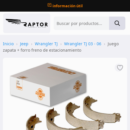
información útil
Inicio
›
Jeep
›
Wrangler TJ
›
Wrangler TJ 03 - 06
›
Juego
zapata + forro freno de estacionamiento