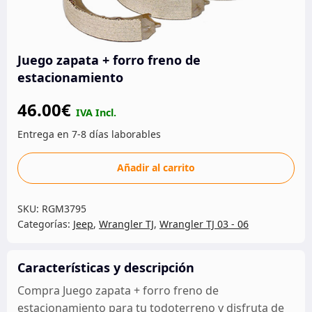
Juego zapata + forro freno de
estacionamiento
46.00
€
Juego
Añadir al carrito
zapata
+
SKU:
RGM3795
forro
Categorías:
Jeep
,
Wrangler TJ
,
Wrangler TJ 03 - 06
freno
de
estacionamiento
Características y descripción
cantidad
Compra Juego zapata + forro freno de
estacionamiento para tu todoterreno y disfruta de