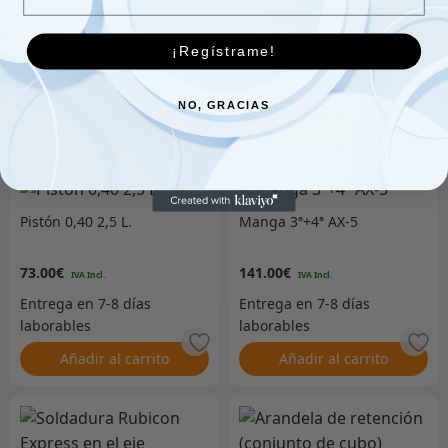
derecho e izquierdo
174.00
€
10.00
€
¡Regístrame!
NO, GRACIAS
Añadir al carrito
Añadir al carrito
Pistón 0,40 2,5 L.
Manga 3ª+4ª AX-5
73.00
€
141.00
€
Añadir al carrito
Añadir al carrito