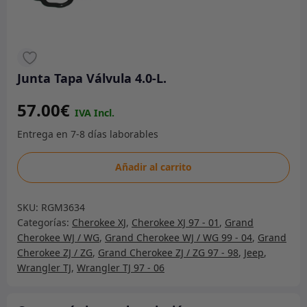
Junta Tapa Válvula 4.0-L.
57.00
€
Junta
Añadir al carrito
Tapa
Válvula
SKU:
RGM3634
4.0-
Categorías:
Cherokee XJ
,
Cherokee XJ 97 - 01
,
Grand
L.
Cherokee WJ / WG
,
Grand Cherokee WJ / WG 99 - 04
,
Grand
cantidad
Cherokee ZJ / ZG
,
Grand Cherokee ZJ / ZG 97 - 98
,
Jeep
,
Wrangler TJ
,
Wrangler TJ 97 - 06