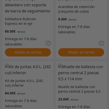
Arandela de retención
(conjunto de cubo)
Soldadura Rubicon
8.00
€
Express en el eje
delantero con soporte de
60.00
€
barra de seguimiento
Añadir al carrito
Añadir al carrito
Kit de juntas 4.0-L. (242
cui) inferior
Muelle de ballesta con
perno central 2 piezas 9,5
84.00
€
x 114 mm
23.00
€