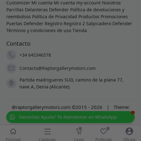
Customizer
Mi cuenta
Mi cuenta
my-account
Nosotros
Parrillas Delanteras Defender
Política de devoluciones y
reembolsos
Política de Privacidad
Productos
Promociones
Puertas Defender
Registro
Registro 2
Salpicadero Defender
Términos y condiciones de uso
Tienda
Contacto
+34 645346578
Contacto@Raptorgallerymotors.com
Partida madrigueres SUD, camino de la plana 77,
nave A, Denia (Alicante).
@raptorgallerymotors.com ©2015 - 2026
|
Theme:
×
Prosale
by
full100ack
.
Necesitas Ayuda? Te Atendemos en WhatsApp
0
0
Catalogar
Principal
Cesta
Preferido
Oficina