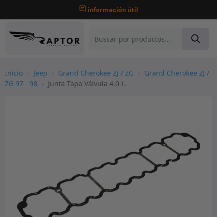
información útil
Inicio
›
Jeep
›
Grand Cherokee ZJ / ZG
›
Grand Cherokee ZJ /
ZG 97 - 98
›
Junta Tapa Válvula 4.0-L.