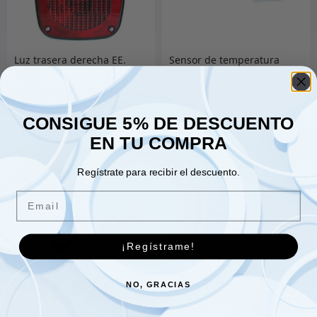
Luz trasera derecha EE.
Sensor de temperatura
UU. roja
del aire 4,0-L.
62.00
€
16.00
€
CONSIGUE 5% DE DESCUENTO
EN TU COMPRA
Añadir al carrito
Añadir al carrito
Regístrate para recibir el descuento.
Email
¡Regístrame!
NO, GRACIAS