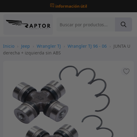
información útil
Inicio
›
Jeep
›
Wrangler TJ
›
Wrangler TJ 96 - 06
›
JUNTA U
derecha + izquierda sin ABS