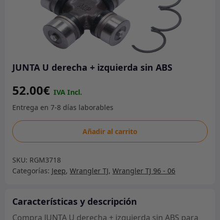
JUNTA U derecha + izquierda sin ABS
52.00
€
JUNTA
Añadir al carrito
U
derecha
SKU:
RGM3718
+
Categorías:
Jeep
,
Wrangler TJ
,
Wrangler TJ 96 - 06
izquierda
sin
ABS
Características y descripción
cantidad
Compra JUNTA U derecha + izquierda sin ABS para