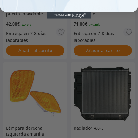
Juego de soporte de
Pantalla de insectos
puerta inoxidable
inoxidable
42.00
€
71.00
€
Añadir al carrito
Añadir al carrito
Lámpara derecha +
Radiador 4.0-L.
izquierda amarilla