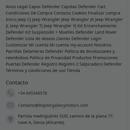
Aviso Legal
Capos Defender
Capotas Defender
Cart
Condiciones De Compra
Contacto
Cookies
Finalizar compra
Inicio
Jeep CJ
Jeep Wrangler
Jeep Wrangler JK
Jeep Wrangler
JL
Jeep Wrangler TJ
Jeep Wrangler YJ
Kit Ensanchamiento
Defender
Kit Suspensión + Muelles Defender
Land Rover
Defender
Lista de deseos
Llantas Defender
Login
Customizer
Mi cuenta
Mi cuenta
my-account
Nosotros
Parrillas Delanteras Defender
Política de devoluciones y
reembolsos
Política de Privacidad
Productos
Promociones
Puertas Defender
Registro
Registro 2
Salpicadero Defender
Términos y condiciones de uso
Tienda
Contacto
+34 645346578
Contacto@Raptorgallerymotors.com
Partida madrigueres SUD, camino de la plana 77,
nave A, Denia (Alicante).