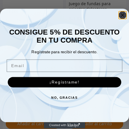
Juego de fundas para
asientos delanteros
21.00
€
Denim negro
309.00
€
CONSIGUE 5% DE DESCUENTO
EN TU COMPRA
Añadir al carrito
Añadir al carrito
Regístrate para recibir el descuento.
Email
Estándar de retención de
montaje del cuerpo
¡Regístrame!
Juego de resortes
helicoidales de 2quot;
236.00
€
frente de Eibach
NO, GRACIAS
306.00
€
Añadir al carrito
Añadir al carrito