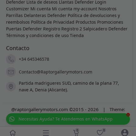
Defender
Lista de deseos
Llantas Defender
Login
Customizer
Mi cuenta
Mi cuenta
my-account
Nosotros
Parrillas Delanteras Defender
Política de devoluciones y
reembolsos
Política de Privacidad
Productos
Promociones
Puertas Defender
Registro
Registro 2
Salpicadero Defender
Términos y condiciones de uso
Tienda
Contacto
+34 645346578
Contacto@Raptorgallerymotors.com
Partida madrigueres SUD, camino de la plana 77,
nave A, Denia (Alicante).
@raptorgallerymotors.com ©2015 - 2026
|
Theme:
×
Prosale
by
full100ack
.
Necesitas Ayuda? Te Atendemos en WhatsApp
0
0