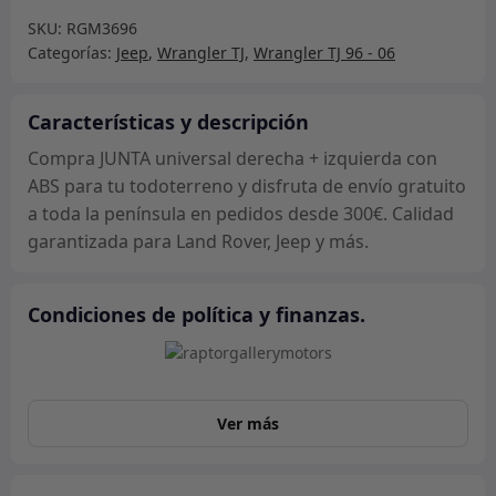
derecha
SKU:
RGM3696
+
Categorías:
Jeep
,
Wrangler TJ
,
Wrangler TJ 96 - 06
izquierda
con
ABS
Características y descripción
cantidad
Compra JUNTA universal derecha + izquierda con
ABS para tu todoterreno y disfruta de envío gratuito
a toda la península en pedidos desde 300€. Calidad
garantizada para Land Rover, Jeep y más.
Condiciones de política y finanzas.
Ver más