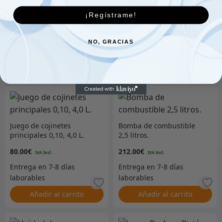
52.00
€
poliuretano –
¡Regístrame!
73.00
€
NO, GRACIAS
Añadir al carrito
Añadir al carrito
Juego de cojinetes
Bomba de combustible
principales 0,10, 4,0 L.
2,5 litros.
80.00
€
212.00
€
Añadir al carrito
Añadir al carrito