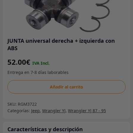
JUNTA universal derecha + izquierda con
ABS
52.00
€
JUNTA
Añadir al carrito
universal
derecha
SKU:
RGM3722
+
Categorías:
Jeep
,
Wrangler YJ
,
Wrangler YJ 87 - 95
izquierda
con
ABS
Características y descripción