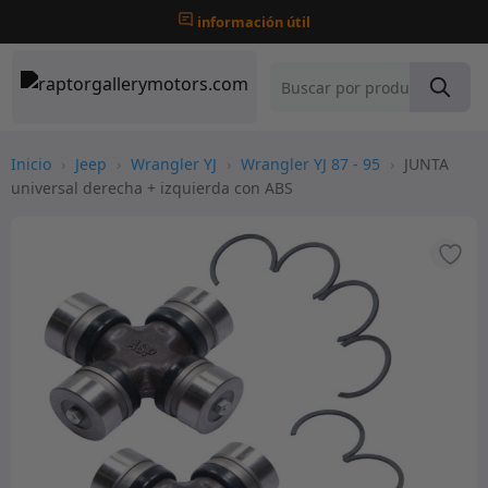
información útil
Inicio
›
Jeep
›
Wrangler YJ
›
Wrangler YJ 87 - 95
›
JUNTA
universal derecha + izquierda con ABS