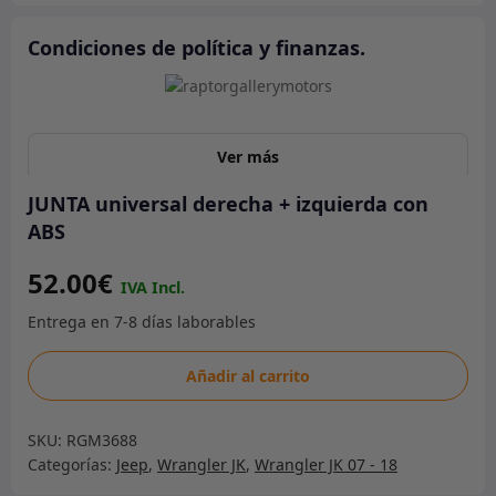
Condiciones de política y finanzas.
Ver más
JUNTA universal derecha + izquierda con
ABS
52.00
€
JUNTA
Añadir al carrito
universal
derecha
SKU:
RGM3688
+
Categorías:
Jeep
,
Wrangler JK
,
Wrangler JK 07 - 18
izquierda