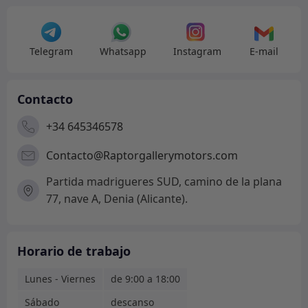
con
ABS
cantidad
Telegram
Whatsapp
Instagram
E-mail
Contacto
+34 645346578
Contacto@Raptorgallerymotors.com
Partida madrigueres SUD, camino de la plana
77, nave A, Denia (Alicante).
Horario de trabajo
Lunes - Viernes
de 9:00 a 18:00
Sábado
descanso