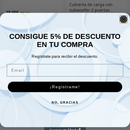
Cubierta de carga con
subwoofer 2 puertas
19.00
€
386.00
€
CONSIGUE 5% DE DESCUENTO
EN TU COMPRA
Añadir al carrito
Añadir al carrito
Regístrate para recibir el descuento.
Email
Paquete de servicio 2,8 L.
Inserto de rejilla
Diesel
plástico/cromo
¡Regístrame!
80.00
€
129.00
€
NO, GRACIAS
Añadir al carrito
Añadir al carrito