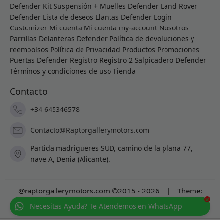
Defender
Kit Suspensión + Muelles Defender
Land Rover
Defender
Lista de deseos
Llantas Defender
Login
Customizer
Mi cuenta
Mi cuenta
my-account
Nosotros
Parrillas Delanteras Defender
Política de devoluciones y
reembolsos
Política de Privacidad
Productos
Promociones
Puertas Defender
Registro
Registro 2
Salpicadero Defender
Términos y condiciones de uso
Tienda
Contacto
+34 645346578
Contacto@Raptorgallerymotors.com
Partida madrigueres SUD, camino de la plana 77,
nave A, Denia (Alicante).
@raptorgallerymotors.com ©2015 - 2026
|
Theme:
×
Prosale
by
full100ack
.
Necesitas Ayuda? Te Atendemos en WhatsApp