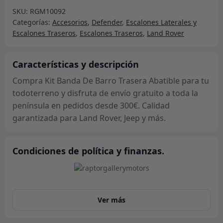
De
SKU:
RGM10092
Barro
Categorías:
Accesorios
,
Defender
,
Escalones Laterales y
Trasera
Escalones Traseros
,
Escalones Traseros
,
Land Rover
Abatible
cantidad
Características y descripción
Compra Kit Banda De Barro Trasera Abatible para tu
todoterreno y disfruta de envío gratuito a toda la
península en pedidos desde 300€. Calidad
garantizada para Land Rover, Jeep y más.
Condiciones de política y finanzas.
Ver más