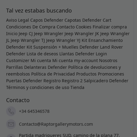
Tal vez estabas buscando
Aviso Legal
Capos Defender
Capotas Defender
Cart
Condiciones De Compra
Contacto
Cookies
Finalizar compra
Inicio
Jeep CJ
Jeep Wrangler
Jeep Wrangler JK
Jeep Wrangler
JL
Jeep Wrangler TJ
Jeep Wrangler YJ
Kit Ensanchamiento
Defender
Kit Suspensión + Muelles Defender
Land Rover
Defender
Lista de deseos
Llantas Defender
Login
Customizer
Mi cuenta
Mi cuenta
my-account
Nosotros
Parrillas Delanteras Defender
Política de devoluciones y
reembolsos
Política de Privacidad
Productos
Promociones
Puertas Defender
Registro
Registro 2
Salpicadero Defender
Términos y condiciones de uso
Tienda
Contacto
+34 645346578
Contacto@Raptorgallerymotors.com
Partida madrigueres SUD, camino de la plana 77,