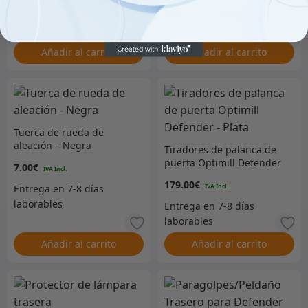
Grey
Añadir al carrito
Añadir al carrito
Tuerca de rueda de
aleación – Negra
Tiradores de palanca de
puerta Optimill Defender
7.00
€
– Plata
179.00
€
Añadir al carrito
Añadir al carrito