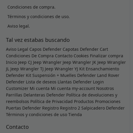
Condiciones de compra.
Términos y condiciones de uso.
Aviso legal.
Tal vez estabas buscando
Aviso Legal
Capos Defender
Capotas Defender
Cart
Condiciones De Compra
Contacto
Cookies
Finalizar compra
Inicio
Jeep CJ
Jeep Wrangler
Jeep Wrangler JK
Jeep Wrangler
JL
Jeep Wrangler TJ
Jeep Wrangler YJ
Kit Ensanchamiento
Defender
Kit Suspensión + Muelles Defender
Land Rover
Defender
Lista de deseos
Llantas Defender
Login
Customizer
Mi cuenta
Mi cuenta
my-account
Nosotros
Parrillas Delanteras Defender
Política de devoluciones y
reembolsos
Política de Privacidad
Productos
Promociones
Puertas Defender
Registro
Registro 2
Salpicadero Defender
Términos y condiciones de uso
Tienda
Contacto