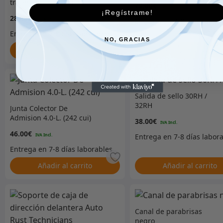
trasero Cat de 4,0 L.
79.00
€
¡Regístrame!
281.00
€
NO, GRACIAS
Añadir al carrito
Añadir al carrito
Salida de sello 30RH /
32RH
Junta Colector De
Admision 4.0-L. (242 cui)
38.00
€
46.00
€
Añadir al carrito
Añadir al carrito
Canal de parabrisas
negro