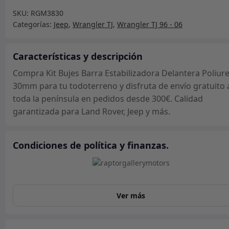
Barra
SKU:
RGM3830
Estabilizadora
Categorías:
Jeep
,
Wrangler TJ
,
Wrangler TJ 96 - 06
Delantera
Poliuretano
30mm
Características y descripción
cantidad
Compra Kit Bujes Barra Estabilizadora Delantera Poliur
30mm para tu todoterreno y disfruta de envío gratuito 
toda la península en pedidos desde 300€. Calidad
garantizada para Land Rover, Jeep y más.
Condiciones de política y finanzas.
Ver más