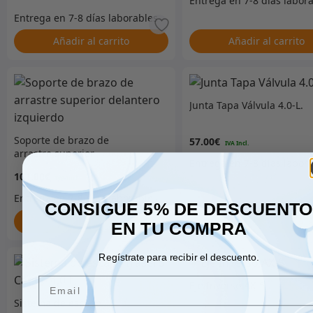
Añadir al carrito
Añadir al carrito
Junta Tapa Válvula 4.0-L.
Soporte de brazo de
57.00
€
arrastre superior
delantero izquierdo
101.00
€
CONSIGUE 5% DE DESCUENT
Añadir al carrito
Añadir al carrito
EN TU COMPRA
Regístrate para recibir el descuento.
Email
Eje Inverso AX-5
Sistema de escape