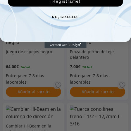
¡Regístrame!
Añadir al carrito
Añadir al carrito
NO, GRACIAS
Juego de espejos negro
Pinza de perno del eje
delantero
64.00
€
7.00
€
Añadir al carrito
Añadir al carrito
Cambiar Hi-Beam en la