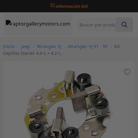
información útil
Inicio
›
Jeep
›
Wrangler YJ
›
Wrangler YJ 91 - 95
›
Kit
Cepillos Starter 4.0-L.+ 4.2-L.