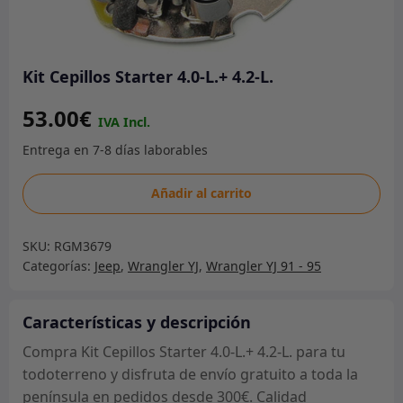
Kit Cepillos Starter 4.0-L.+ 4.2-L.
53.00
€
Kit
Añadir al carrito
Cepillos
Starter
SKU:
RGM3679
4.0-
Categorías:
Jeep
,
Wrangler YJ
,
Wrangler YJ 91 - 95
L.+
4.2-
L.
Características y descripción
cantidad
Compra Kit Cepillos Starter 4.0-L.+ 4.2-L. para tu
todoterreno y disfruta de envío gratuito a toda la
península en pedidos desde 300€. Calidad