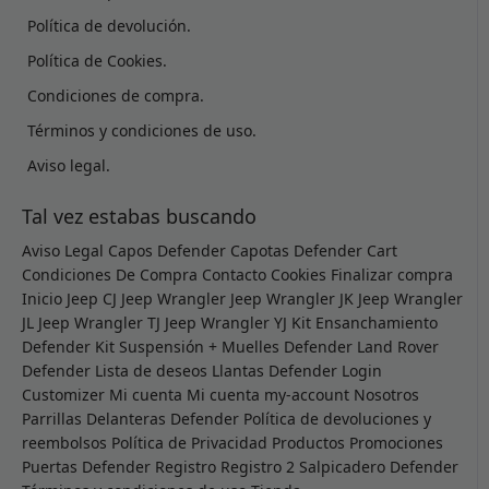
Política de devolución.
Política de Cookies.
Condiciones de compra.
Términos y condiciones de uso.
Aviso legal.
Tal vez estabas buscando
Aviso Legal
Capos Defender
Capotas Defender
Cart
Condiciones De Compra
Contacto
Cookies
Finalizar compra
Inicio
Jeep CJ
Jeep Wrangler
Jeep Wrangler JK
Jeep Wrangler
JL
Jeep Wrangler TJ
Jeep Wrangler YJ
Kit Ensanchamiento
Defender
Kit Suspensión + Muelles Defender
Land Rover
Defender
Lista de deseos
Llantas Defender
Login
Customizer
Mi cuenta
Mi cuenta
my-account
Nosotros
Parrillas Delanteras Defender
Política de devoluciones y
reembolsos
Política de Privacidad
Productos
Promociones
Puertas Defender
Registro
Registro 2
Salpicadero Defender