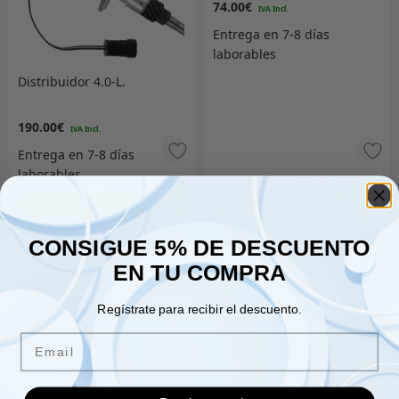
74.00
€
Distribuidor 4.0-L.
190.00
€
Añadir al carrito
Añadir al carrito
CONSIGUE 5% DE DESCUENTO
EN TU COMPRA
Anillo de bloqueo 5TH AX-
Regístrate para recibir el descuento.
5
Escobilla de
Email
limpiaparabrisas trasera
45.00
€
Hardtop
7.00
€