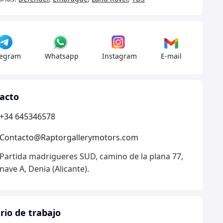
nder
very
legram
Whatsapp
Instagram
E-mail
50
acto
dad
+34 645346578
Contacto@Raptorgallerymotors.com
Partida madrigueres SUD, camino de la plana 77,
nave A, Denia (Alicante).
rio de trabajo