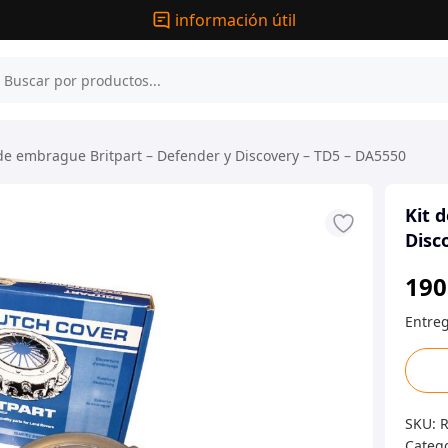
información útil
de embrague Britpart – Defender y Discovery – TD5 – DA5550
Kit 
Disc
190
Kit
de
embr
SKU:
Britp
Categ