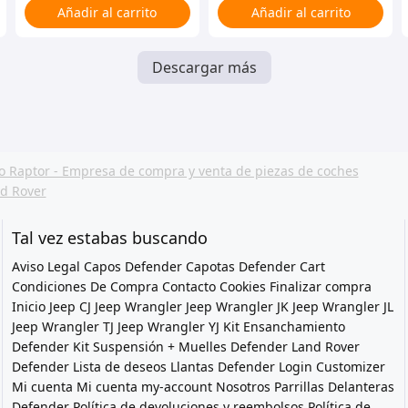
Añadir al carrito
Añadir al carrito
Descargar más
Tal vez estabas buscando
Aviso Legal
Capos Defender
Capotas Defender
Cart
Condiciones De Compra
Contacto
Cookies
Finalizar compra
Inicio
Jeep CJ
Jeep Wrangler
Jeep Wrangler JK
Jeep Wrangler JL
Jeep Wrangler TJ
Jeep Wrangler YJ
Kit Ensanchamiento
Defender
Kit Suspensión + Muelles Defender
Land Rover
Defender
Lista de deseos
Llantas Defender
Login Customizer
Mi cuenta
Mi cuenta
my-account
Nosotros
Parrillas Delanteras
Defender
Política de devoluciones y reembolsos
Política de