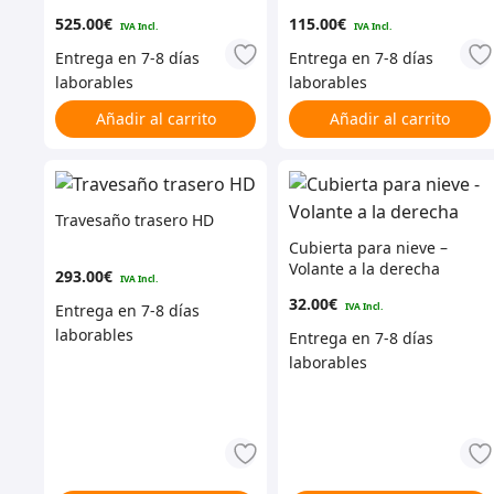
KO2 montado y
525.00
€
115.00
€
equilibrado sobre
modular antracita de
16×7 pulgadas – Escritura
en el exterior
Añadir al carrito
Añadir al carrito
Travesaño trasero HD
Cubierta para nieve –
Volante a la derecha
293.00
€
32.00
€