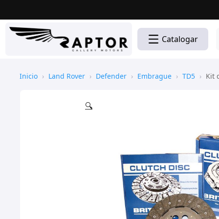
Catalogar
Inicio
›
Land Rover
›
Defender
›
Embrague
›
TD5
›
Kit 
🔍