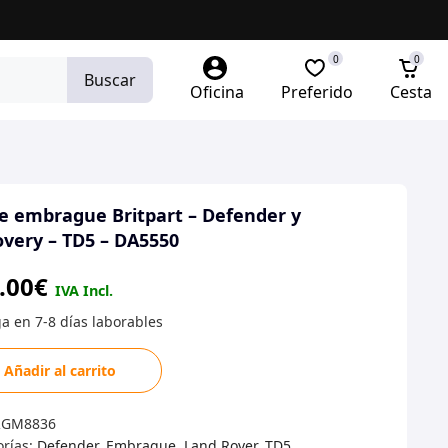
0
0
Buscar
Oficina
Preferido
Cesta
de embrague Britpart – Defender y
overy – TD5 – DA5550
.00
€
Añadir al carrito
ague
RGM8836
art
orías:
Defender
,
Embrague
,
Land Rover
,
TD5