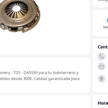
-
Defe
y
Disco
-
Te
TD5
-
DA55
Cont
canti
overy - TD5 - DA5550 para tu todoterreno y
pedidos desde 300€. Calidad garantizada para
Hora