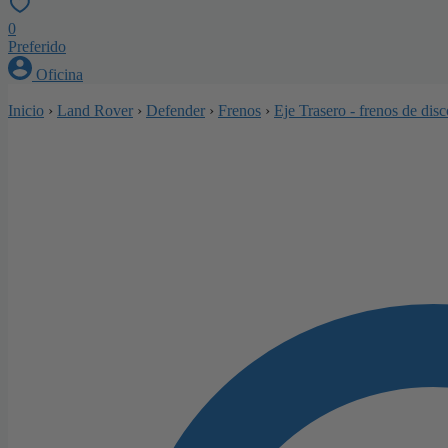
0
Preferido
Oficina
Inicio
›
Land Rover
›
Defender
›
Frenos
›
Eje Trasero - frenos de di