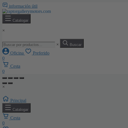
información útil
Catalogar
×
×
Buscar
Oficina
Preferido
0
Cesta
0
×
Principal
Catalogar
Cesta
0