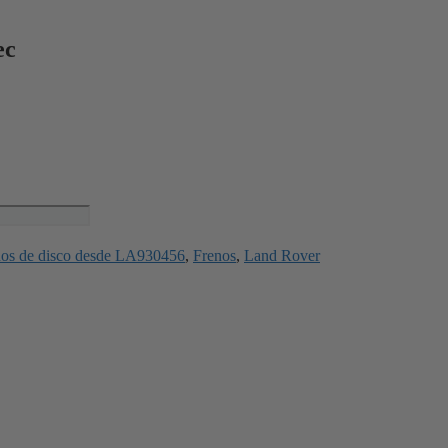
ec
enos de disco desde LA930456
,
Frenos
,
Land Rover