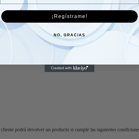
¡Regístrame!
o y disfruta de envío gratuito a toda la península en pedidos desde 3
NO, GRACIAS
 cliente podrá devolver un producto si cumple las siguientes condicione