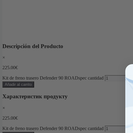
Descripción del Producto
×
225.00
€
Kit de freno trasero Defender 90 ROADspec cantidad
Añadir al carrito
Характеристик продукту
×
225.00
€
Kit de freno trasero Defender 90 ROADspec cantidad