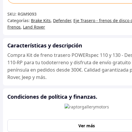
de
freno
SKU:
RGM9093
trasero
Categorías:
Brake Kits
,
Defender
,
Eje Trasero - frenos de disc
POWERspec
Frenos
,
Land Rover
110
y
130
Características y descripción
-
Compra Kit de freno trasero POWERspec 110 y 130 - De
Desde
110-RP para tu todoterreno y disfruta de envío gratuito 
XA159807
península en pedidos desde 300€. Calidad garantizada 
-
Rover, Jeep y más.
110-
RP
Condiciones de política y finanzas.
cantidad
Ver más