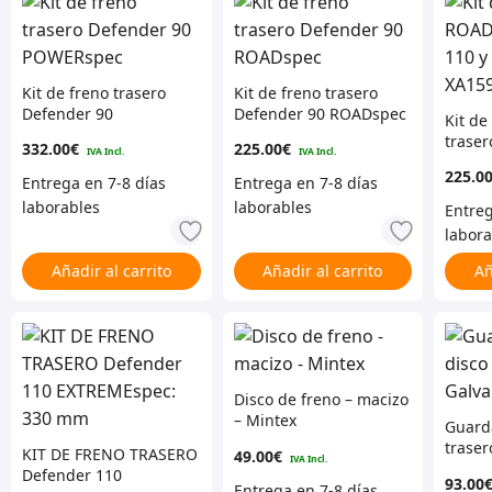
Kit de freno trasero
Kit de freno trasero
Defender 90
Defender 90 ROADspec
Kit d
POWERspec
traser
332.00
€
225.00
€
Hasta
225.0
Añadir al carrito
Añadir al carrito
Añ
Disco de freno – macizo
– Mintex
Guard
traser
KIT DE FRENO TRASERO
49.00
€
Der.
Defender 110
93.00