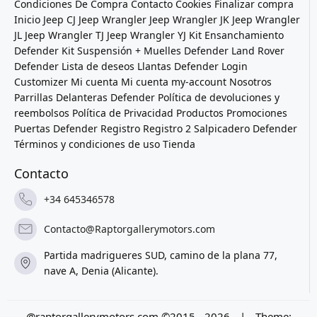
Condiciones De Compra
Contacto
Cookies
Finalizar compra
Inicio
Jeep CJ
Jeep Wrangler
Jeep Wrangler JK
Jeep Wrangler
JL
Jeep Wrangler TJ
Jeep Wrangler YJ
Kit Ensanchamiento
Defender
Kit Suspensión + Muelles Defender
Land Rover
Defender
Lista de deseos
Llantas Defender
Login
Customizer
Mi cuenta
Mi cuenta
my-account
Nosotros
Parrillas Delanteras Defender
Política de devoluciones y
reembolsos
Política de Privacidad
Productos
Promociones
Puertas Defender
Registro
Registro 2
Salpicadero Defender
Términos y condiciones de uso
Tienda
Contacto
+34 645346578
Contacto@Raptorgallerymotors.com
Partida madrigueres SUD, camino de la plana 77,
nave A, Denia (Alicante).
@raptorgallerymotors.com ©2015 - 2026
|
Theme: