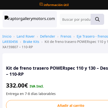
información útil
Inicio
›
Land Rover
›
Defender
›
Frenos
›
Eje Trasero - freno
LA930456
›
Brake Kits
›
Kit de freno trasero POWERspec 110 y 
XA159807 – 110-RP
Kit de freno trasero POWERspec 110 y 130 – De
– 110-RP
332.00
€
Kit
Añadir al carrito