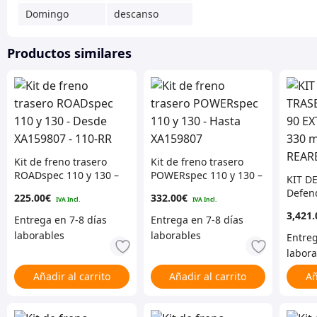
Domingo
descanso
Productos similares
Kit de freno trasero
Kit de freno trasero
ROADspec 110 y 130 –
POWERspec 110 y 130 –
KIT D
Desde XA159807 – 110-
Hasta XA159807
Defen
225.00
€
332.00
€
RR
EXTRE
3,421.
– 90-
Añadir al carrito
Añadir al carrito
Añ