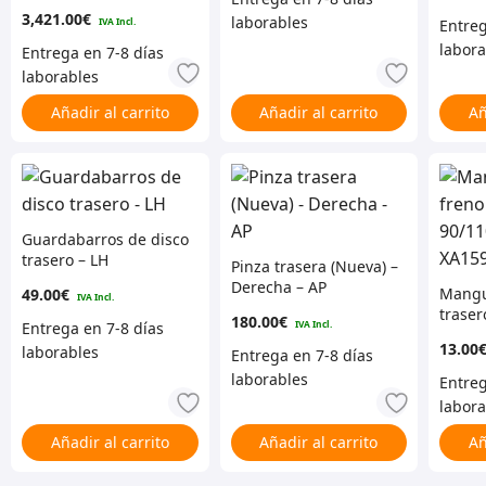
EXTREMEspec: 330 mm
3,421.00
€
Añadir al carrito
Añadir al carrito
Añ
Guardabarros de disco
trasero – LH
Pinza trasera (Nueva) –
Derecha – AP
Mangu
49.00
€
traser
180.00
€
desde
13.00
Añadir al carrito
Añadir al carrito
Añ