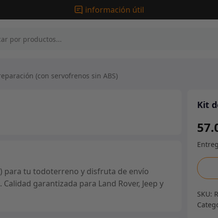
información útil
reparación (con servofrenos sin ABS)
Kit 
57.
Kit
 para tu todoterreno y disfruta de envío
de
. Calidad garantizada para Land Rover, Jeep y
repar
SKU:
(con
Categ
servo