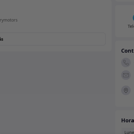
sin
ABS)
canti
Te
ás
Cont
Hora
Lune