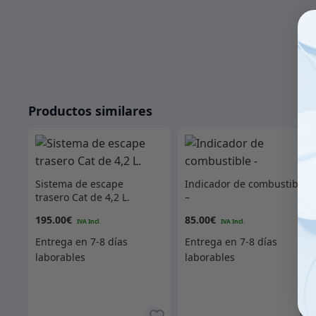
Productos similares
Sistema de escape
Indicador de combustible
trasero Cat de 4,2 L.
–
195.00
€
85.00
€