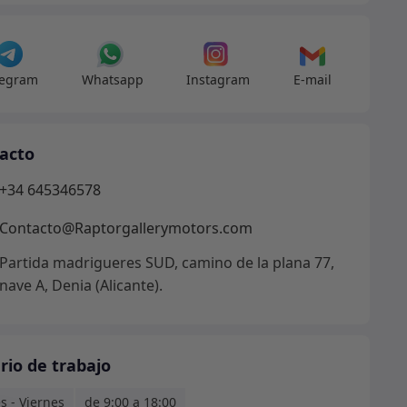
dad
legram
Whatsapp
Instagram
E-mail
acto
+34 645346578
Contacto@Raptorgallerymotors.com
Partida madrigueres SUD, camino de la plana 77,
nave A, Denia (Alicante).
rio de trabajo
s - Viernes
de 9:00 a 18:00