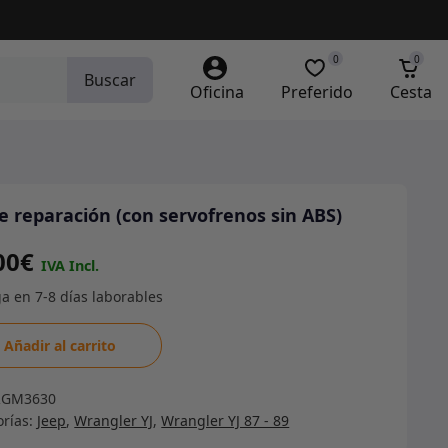
0
0
Buscar
Oficina
Preferido
Cesta
de reparación (con servofrenos sin ABS)
00
€
Añadir al carrito
ación
RGM3630
orías:
Jeep
,
Wrangler YJ
,
Wrangler YJ 87 - 89
frenos