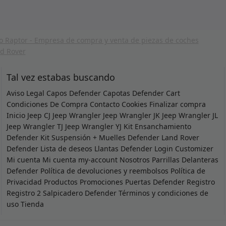
Tal vez estabas buscando
Aviso Legal
Capos Defender
Capotas Defender
Cart
Condiciones De Compra
Contacto
Cookies
Finalizar compra
Inicio
Jeep CJ
Jeep Wrangler
Jeep Wrangler JK
Jeep Wrangler JL
Jeep Wrangler TJ
Jeep Wrangler YJ
Kit Ensanchamiento
Defender
Kit Suspensión + Muelles Defender
Land Rover
Defender
Lista de deseos
Llantas Defender
Login Customizer
Mi cuenta
Mi cuenta
my-account
Nosotros
Parrillas Delanteras
Defender
Política de devoluciones y reembolsos
Política de
Privacidad
Productos
Promociones
Puertas Defender
Registro
Registro 2
Salpicadero Defender
Términos y condiciones de
uso
Tienda