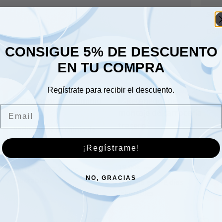
Sáb
Dom
CONSIGUE 5% DE DESCUENTO
EN TU COMPRA
Regístrate para recibir el descuento.
Email
Radiador de aluminio de
4,2 L.
Retenedor de montaje de
¡Regístrame!
carrocería trasero
411.00
€
19.00
€
NO, GRACIAS