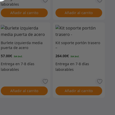
51599/51698/57399/51600)
Añadir al carrito
Añadir al carrito
Burlete izquierda media
Kit soporte portón trasero
puerta de acero
–
57.00
€
264.00
€
Añadir al carrito
Añadir al carrito