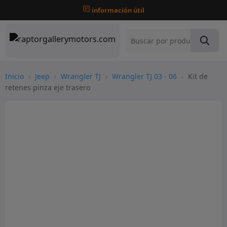
información útil
Inicio
›
Jeep
›
Wrangler TJ
›
Wrangler TJ 03 - 06
›
Kit de
retenes pinza eje trasero