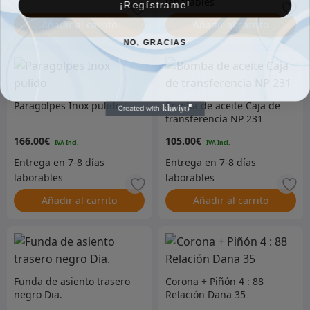
¡Regístrame!
Añadir al carrito
Añadir al carrito
NO, GRACIAS
Paragolpes Inox pulido
Bomba de aceite Caja de
transferencia NP 231
166.00
€
105.00
€
Añadir al carrito
Añadir al carrito
Funda de asiento trasero
Corona + Piñón 4 : 88
negro Dia.
Relación Dana 35