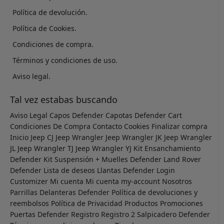
Política de devolución.
Política de Cookies.
Condiciones de compra.
Términos y condiciones de uso.
Aviso legal.
Tal vez estabas buscando
Aviso Legal
Capos Defender
Capotas Defender
Cart
Condiciones De Compra
Contacto
Cookies
Finalizar compra
Inicio
Jeep CJ
Jeep Wrangler
Jeep Wrangler JK
Jeep Wrangler
JL
Jeep Wrangler TJ
Jeep Wrangler YJ
Kit Ensanchamiento
Defender
Kit Suspensión + Muelles Defender
Land Rover
Defender
Lista de deseos
Llantas Defender
Login
Customizer
Mi cuenta
Mi cuenta
my-account
Nosotros
Parrillas Delanteras Defender
Política de devoluciones y
reembolsos
Política de Privacidad
Productos
Promociones
Puertas Defender
Registro
Registro 2
Salpicadero Defender