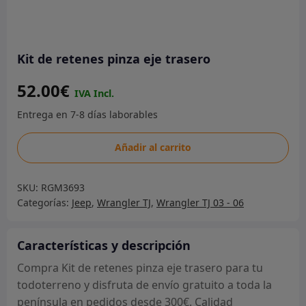
Kit de retenes pinza eje trasero
52.00
€
Kit
Añadir al carrito
de
retenes
SKU:
RGM3693
pinza
Categorías:
Jeep
,
Wrangler TJ
,
Wrangler TJ 03 - 06
eje
trasero
cantidad
Características y descripción
Compra Kit de retenes pinza eje trasero para tu
todoterreno y disfruta de envío gratuito a toda la
península en pedidos desde 300€. Calidad