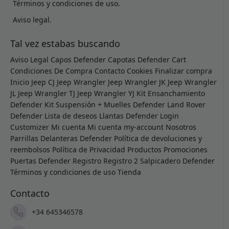
Términos y condiciones de uso.
Aviso legal.
Tal vez estabas buscando
Aviso Legal
Capos Defender
Capotas Defender
Cart
Condiciones De Compra
Contacto
Cookies
Finalizar compra
Inicio
Jeep CJ
Jeep Wrangler
Jeep Wrangler JK
Jeep Wrangler
JL
Jeep Wrangler TJ
Jeep Wrangler YJ
Kit Ensanchamiento
Defender
Kit Suspensión + Muelles Defender
Land Rover
Defender
Lista de deseos
Llantas Defender
Login
Customizer
Mi cuenta
Mi cuenta
my-account
Nosotros
Parrillas Delanteras Defender
Política de devoluciones y
reembolsos
Política de Privacidad
Productos
Promociones
Puertas Defender
Registro
Registro 2
Salpicadero Defender
Términos y condiciones de uso
Tienda
Contacto
+34 645346578