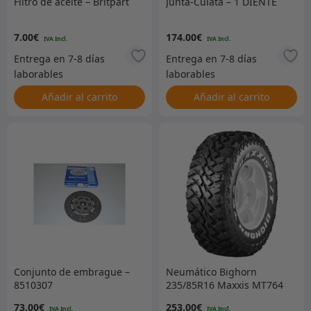
Filtro de aceite – Britpart
Junta-Culata – 1 DIENTE
7.00
€
174.00
€
Añadir al carrito
Añadir al carrito
Conjunto de embrague –
Neumático Bighorn
8510307
235/85R16 Maxxis MT764
únicamente
73.00
€
253.00
€