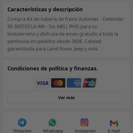
-
Defender
Características y descripción
90
Compra Kit de tubería de freno Automec - Defender
300TDI
90 300TDI LA-WA - Sin ABS| RHD para tu
LA-
todoterreno y disfruta de envío gratuito a toda la
WA
península en pedidos desde 300€. Calidad
-
garantizada para Land Rover, Jeep y más.
Sin
ABS|
Condiciones de política y finanzas.
RHD
cantidad
Ver más
Telegram
Whatsapp
Instagram
E-mail