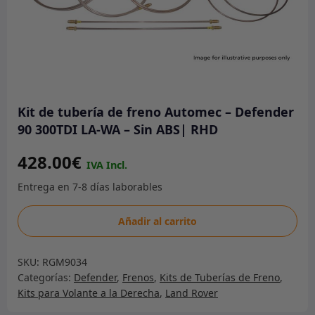
Kit de tubería de freno Automec – Defender
90 300TDI LA-WA – Sin ABS| RHD
428.00
€
Kit
Añadir al carrito
de
tubería
SKU:
RGM9034
de
Categorías:
Defender
,
Frenos
,
Kits de Tuberías de Freno
,
freno
Kits para Volante a la Derecha
,
Land Rover
Automec