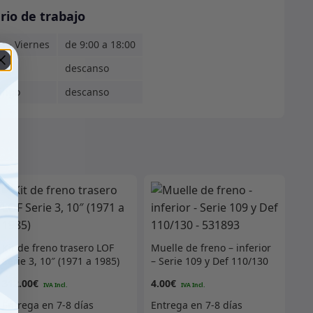
rio de trabajo
s - Viernes
de 9:00 a 18:00
ado
descanso
ingo
descanso
Kit de freno trasero LOF
Muelle de freno – inferior
Serie 3, 10″ (1971 a 1985)
– Serie 109 y Def 110/130
– 531893
312.00
€
4.00
€