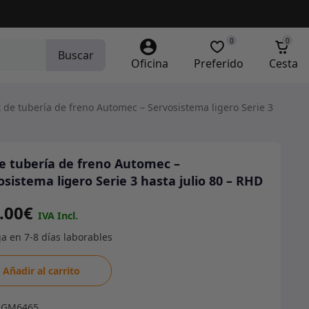
0
0
Buscar
Oficina
Preferido
Cesta
 de tubería de freno Automec – Servosistema ligero Serie 3
de tubería de freno Automec –
osistema ligero Serie 3 hasta julio 80 – RHD
.00
€
Añadir al carrito
ía
RGM6465