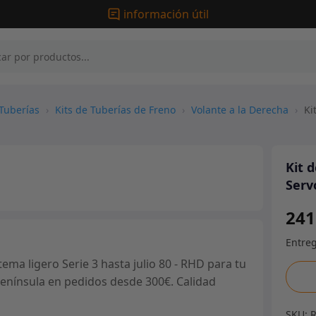
información útil
Tuberías
›
Kits de Tuberías de Freno
›
Volante a la Derecha
›
Kit
Kit 
Serv
241
ma ligero Serie 3 hasta julio 80 - RHD para tu
Kit
 península en pedidos desde 300€. Calidad
de
tuber
SKU: