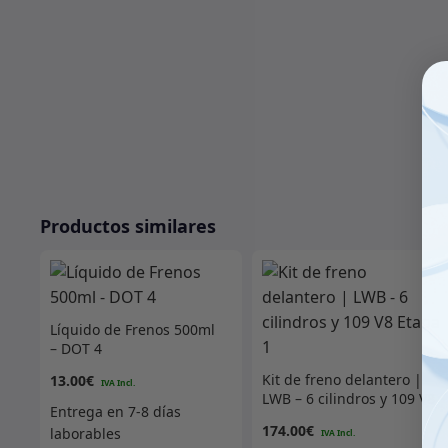
Productos similares
Líquido de Frenos 500ml
– DOT 4
Kit de freno delantero |
13.00
€
LWB – 6 cilindros y 109 V8
Etapa 1
174.00
€