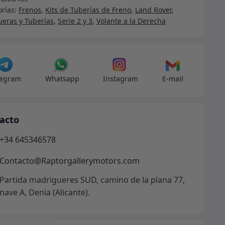
orías:
Frenos
,
Kits de Tuberías de Freno
,
Land Rover
,
eras y Tuberías
,
Serie 2 y 3
,
Volante a la Derecha
mec
sistema
o
legram
Whatsapp
Instagram
E-mail
acto
+34 645346578
Contacto@Raptorgallerymotors.com
dad
Partida madrigueres SUD, camino de la plana 77,
nave A, Denia (Alicante).