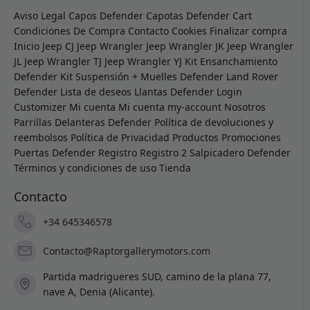
Aviso Legal
Capos Defender
Capotas Defender
Cart
Condiciones De Compra
Contacto
Cookies
Finalizar compra
Inicio
Jeep CJ
Jeep Wrangler
Jeep Wrangler JK
Jeep Wrangler
JL
Jeep Wrangler TJ
Jeep Wrangler YJ
Kit Ensanchamiento
Defender
Kit Suspensión + Muelles Defender
Land Rover
Defender
Lista de deseos
Llantas Defender
Login
Customizer
Mi cuenta
Mi cuenta
my-account
Nosotros
Parrillas Delanteras Defender
Política de devoluciones y
reembolsos
Política de Privacidad
Productos
Promociones
Puertas Defender
Registro
Registro 2
Salpicadero Defender
Términos y condiciones de uso
Tienda
Contacto
+34 645346578
Contacto@Raptorgallerymotors.com
Partida madrigueres SUD, camino de la plana 77,
nave A, Denia (Alicante).