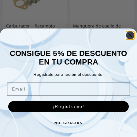
Carburador – Recambio
Manguera de cuello de
para Zenith
combustible – Llenado
trasero LWB
130.00
€
7.00
€
CONSIGUE 5% DE DESCUENTO
EN TU COMPRA
Añadir al carrito
Añadir al carrito
Regístrate para recibir el descuento.
Email
¡Regístrame!
NO, GRACIAS