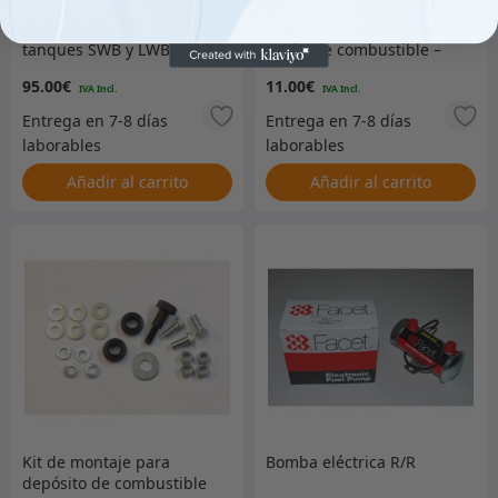
Unidad emisora: todos los
Cerrojo de bloqueo del
tanques SWB y LWB con 6
tapón de combustible –
tornillos
504697
95.00
€
11.00
€
Añadir al carrito
Añadir al carrito
Kit de montaje para
Bomba eléctrica R/R
depósito de combustible