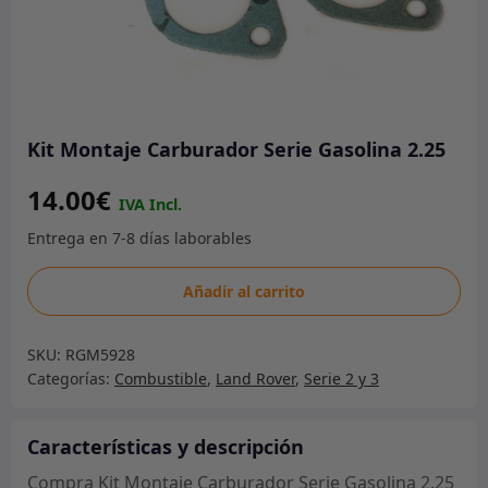
Kit Montaje Carburador Serie Gasolina 2.25
14.00
€
Kit
Añadir al carrito
Montaje
Carburador
SKU:
RGM5928
Serie
Categorías:
Combustible
,
Land Rover
,
Serie 2 y 3
Gasolina
2.25
cantidad
Características y descripción
Compra Kit Montaje Carburador Serie Gasolina 2.25