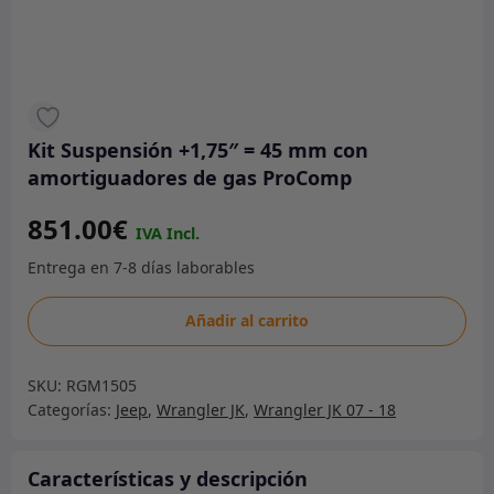
Kit Suspensión +1,75″ = 45 mm con
amortiguadores de gas ProComp
851.00
€
Kit
Añadir al carrito
Suspensión
+1,75"
SKU:
RGM1505
=
Categorías:
Jeep
,
Wrangler JK
,
Wrangler JK 07 - 18
45
mm
con
Características y descripción