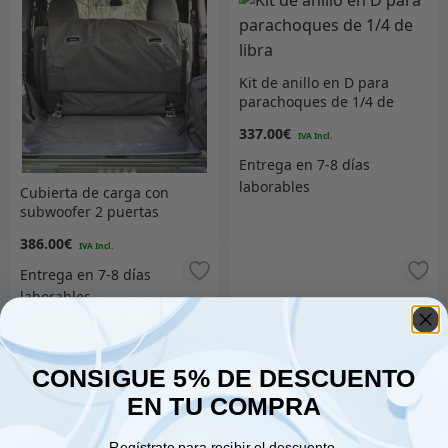
Kit de anillo en D para
parachoques de 1/4 de
libra
337.00
€
Cubierta de carga con
subwoofer 2 puertas
386.00
€
Añadir al carrito
Añadir al carrito
CONSIGUE 5% DE DESCUENTO
EN TU COMPRA
Kit soporte carga inferior
Regístrate para recibir el descuento.