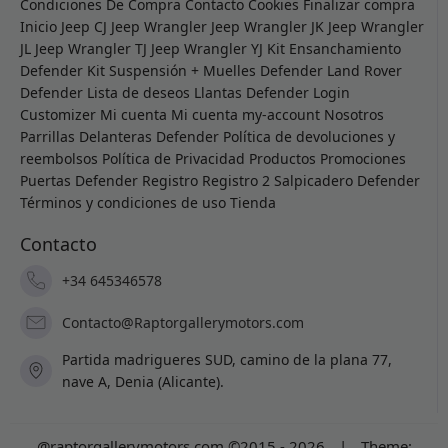
Condiciones De Compra
Contacto
Cookies
Finalizar compra
Inicio
Jeep CJ
Jeep Wrangler
Jeep Wrangler JK
Jeep Wrangler
JL
Jeep Wrangler TJ
Jeep Wrangler YJ
Kit Ensanchamiento
Defender
Kit Suspensión + Muelles Defender
Land Rover
Defender
Lista de deseos
Llantas Defender
Login
Customizer
Mi cuenta
Mi cuenta
my-account
Nosotros
Parrillas Delanteras Defender
Política de devoluciones y
reembolsos
Política de Privacidad
Productos
Promociones
Puertas Defender
Registro
Registro 2
Salpicadero Defender
Términos y condiciones de uso
Tienda
Contacto
+34 645346578
Contacto@Raptorgallerymotors.com
Partida madrigueres SUD, camino de la plana 77,
nave A, Denia (Alicante).
@raptorgallerymotors.com ©2015 - 2026
|
Theme: