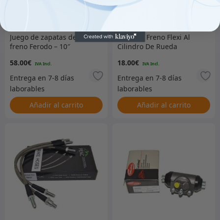
Juego de zapatas de
Tubo De Freno Flexi Al
freno Ferodo – 10″
Cilindro De Rueda
Delantera
58.00
€
18.00
€
Añadir al carrito
Añadir al carrito