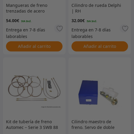
Mangueras de freno
Cilindro de rueda Delphi
trenzadas de acero
| RH
inoxidable de 3 piezas
54.00
€
32.00
€
Serie 3 88 pulgadas 1972-
1980 (aprox.) Fijaciones
UNF – longitud estándar
Añadir al carrito
Añadir al carrito
Kit de tubería de freno
Cilindro maestro de
Automec – Serie 3 SWB 88
freno. Servo de doble
pulgadas sin servo – RHD
línea. El nº estampado es