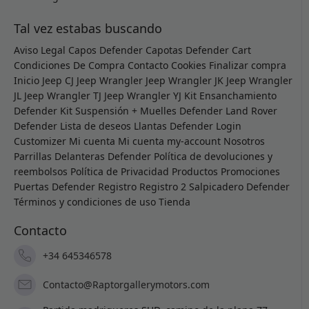
Tal vez estabas buscando
Aviso Legal
Capos Defender
Capotas Defender
Cart
Condiciones De Compra
Contacto
Cookies
Finalizar compra
Inicio
Jeep CJ
Jeep Wrangler
Jeep Wrangler JK
Jeep Wrangler
JL
Jeep Wrangler TJ
Jeep Wrangler YJ
Kit Ensanchamiento
Defender
Kit Suspensión + Muelles Defender
Land Rover
Defender
Lista de deseos
Llantas Defender
Login
Customizer
Mi cuenta
Mi cuenta
my-account
Nosotros
Parrillas Delanteras Defender
Política de devoluciones y
reembolsos
Política de Privacidad
Productos
Promociones
Puertas Defender
Registro
Registro 2
Salpicadero Defender
Términos y condiciones de uso
Tienda
Contacto
+34 645346578
Contacto@Raptorgallerymotors.com