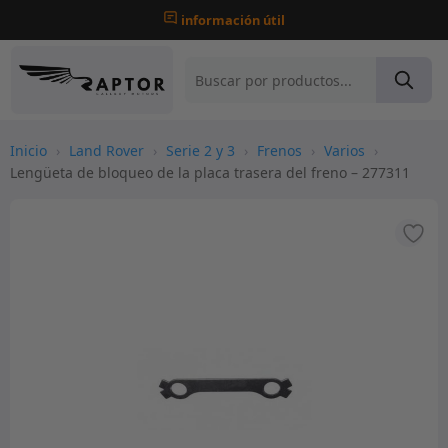
información útil
Inicio
›
Land Rover
›
Serie 2 y 3
›
Frenos
›
Varios
›
Lengüeta de bloqueo de la placa trasera del freno – 277311