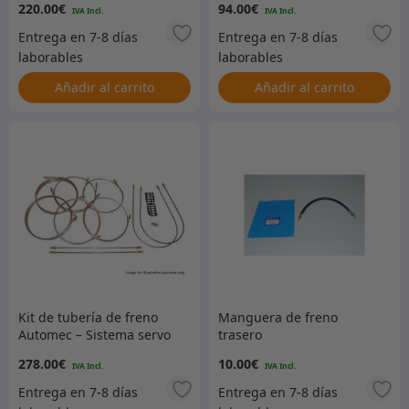
220.00
€
94.00
€
74660213
Añadir al carrito
Añadir al carrito
Kit de tubería de freno
Manguera de freno
Automec – Sistema servo
trasero
de línea única Serie 3
278.00
€
10.00
€
SWB de 88 pulgadas
hasta el 80 de julio – RHD
– GB5610