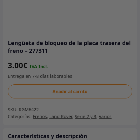
Lengüeta de bloqueo de la placa trasera del
freno – 277311
3.00
€
Lengüeta
Añadir al carrito
de
bloqueo
SKU:
RGM6422
de
Categorías:
Frenos
,
Land Rover
,
Serie 2 y 3
,
Varios
la
placa
trasera
Características y descripción