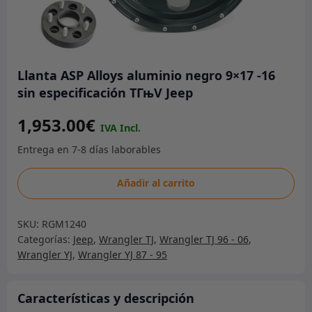
Llanta ASP Alloys aluminio negro 9×17 -16
sin especificación TГњV Jeep
1,953.00
€
Llanta
Añadir al carrito
ASP
Alloys
SKU:
RGM1240
aluminio
Categorías:
Jeep
,
Wrangler TJ
,
Wrangler TJ 96 - 06
,
negro
Wrangler YJ
,
Wrangler YJ 87 - 95
9x17
-16
sin
Características y descripción