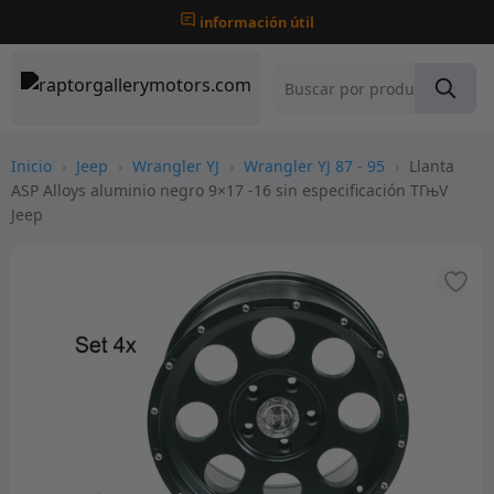
información útil
Inicio
›
Jeep
›
Wrangler YJ
›
Wrangler YJ 87 - 95
›
Llanta
ASP Alloys aluminio negro 9×17 -16 sin especificación TГњV
Jeep