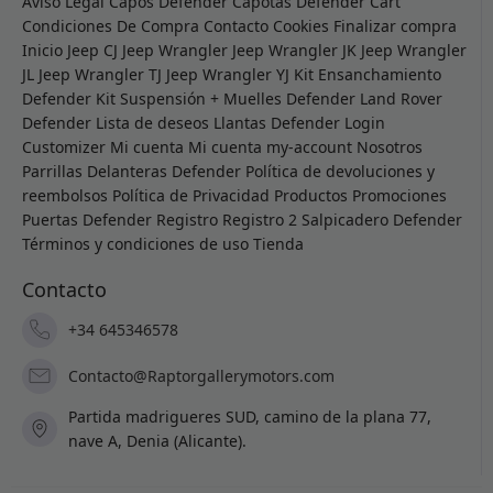
Aviso Legal
Capos Defender
Capotas Defender
Cart
Condiciones De Compra
Contacto
Cookies
Finalizar compra
Inicio
Jeep CJ
Jeep Wrangler
Jeep Wrangler JK
Jeep Wrangler
JL
Jeep Wrangler TJ
Jeep Wrangler YJ
Kit Ensanchamiento
Defender
Kit Suspensión + Muelles Defender
Land Rover
Defender
Lista de deseos
Llantas Defender
Login
Customizer
Mi cuenta
Mi cuenta
my-account
Nosotros
Parrillas Delanteras Defender
Política de devoluciones y
reembolsos
Política de Privacidad
Productos
Promociones
Puertas Defender
Registro
Registro 2
Salpicadero Defender
Términos y condiciones de uso
Tienda
Contacto
+34 645346578
Contacto@Raptorgallerymotors.com
Partida madrigueres SUD, camino de la plana 77,
nave A, Denia (Alicante).