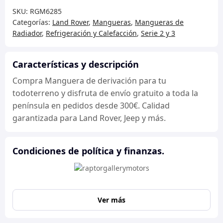
derivación
SKU:
RGM6285
cantidad
Categorías:
Land Rover
,
Mangueras
,
Mangueras de
Radiador
,
Refrigeración y Calefacción
,
Serie 2 y 3
Características y descripción
Compra Manguera de derivación para tu
todoterreno y disfruta de envío gratuito a toda la
península en pedidos desde 300€. Calidad
garantizada para Land Rover, Jeep y más.
Condiciones de política y finanzas.
Ver más