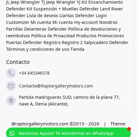
JL
Jeep Wrangler TJ
Jeep Wrangler YJ
Kit Ensanchamiento
Defender
Kit Suspensión + Muelles Defender
Land Rover
Defender
Lista de deseos
Llantas Defender
Login
Customizer
Mi cuenta
Mi cuenta
my-account
Nosotros
Parrillas Delanteras Defender
Política de devoluciones y
reembolsos
Política de Privacidad
Productos
Promociones
Puertas Defender
Registro
Registro 2
Salpicadero Defender
Términos y condiciones de uso
Tienda
Contacto
+34 645346578
Contacto@Raptorgallerymotors.com
Partida madrigueres SUD, camino de la plana 77,
nave A, Denia (Alicante).
@raptorgallerymotors.com ©2015 - 2026
|
Theme:
×
Prosale
by
full100ack
.
Necesitas Ayuda? Te Atendemos en WhatsApp