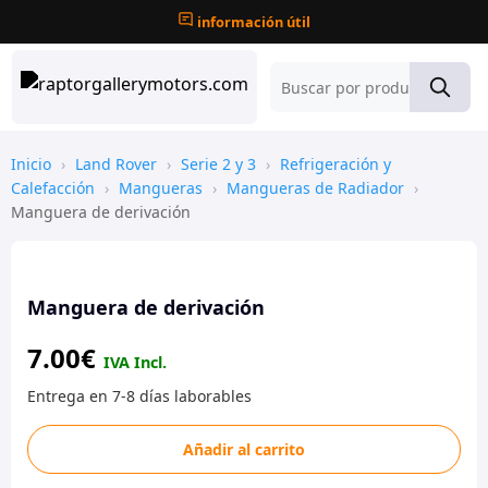
información útil
Inicio
›
Land Rover
›
Serie 2 y 3
›
Refrigeración y
Calefacción
›
Mangueras
›
Mangueras de Radiador
›
Manguera de derivación
Manguera de derivación
7.00
€
Manguera
Añadir al carrito
de