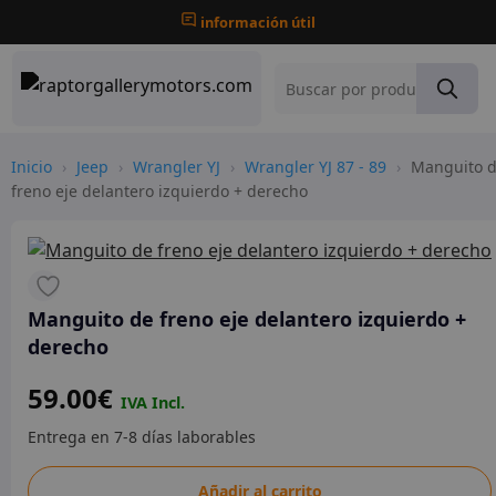
información útil
Inicio
›
Jeep
›
Wrangler YJ
›
Wrangler YJ 87 - 89
›
Manguito 
freno eje delantero izquierdo + derecho
Manguito de freno eje delantero izquierdo +
derecho
59.00
€
Manguito
Añadir al carrito