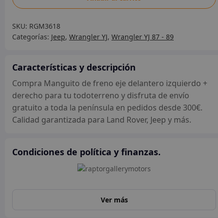
de
freno
SKU:
RGM3618
eje
Categorías:
Jeep
,
Wrangler YJ
,
Wrangler YJ 87 - 89
delantero
izquierdo
+
Características y descripción
derecho
Compra Manguito de freno eje delantero izquierdo +
cantidad
derecho para tu todoterreno y disfruta de envío
gratuito a toda la península en pedidos desde 300€.
Calidad garantizada para Land Rover, Jeep y más.
Condiciones de política y finanzas.
Ver más