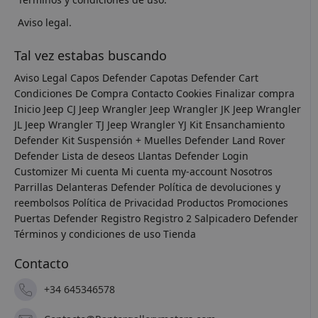
Aviso legal.
Tal vez estabas buscando
Aviso Legal
Capos Defender
Capotas Defender
Cart
Condiciones De Compra
Contacto
Cookies
Finalizar compra
Inicio
Jeep CJ
Jeep Wrangler
Jeep Wrangler JK
Jeep Wrangler
JL
Jeep Wrangler TJ
Jeep Wrangler YJ
Kit Ensanchamiento
Defender
Kit Suspensión + Muelles Defender
Land Rover
Defender
Lista de deseos
Llantas Defender
Login
Customizer
Mi cuenta
Mi cuenta
my-account
Nosotros
Parrillas Delanteras Defender
Política de devoluciones y
reembolsos
Política de Privacidad
Productos
Promociones
Puertas Defender
Registro
Registro 2
Salpicadero Defender
Términos y condiciones de uso
Tienda
Contacto
+34 645346578