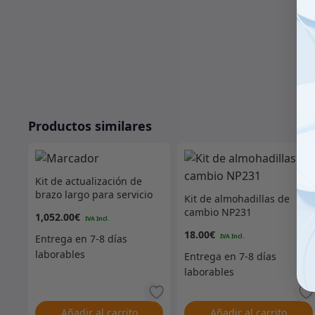
Productos similares
Kit de actualización de
brazo largo para servicio
Kit de almohadillas de
extremo
cambio NP231
1,052.00
€
18.00
€
Añadir al carrito
Añadir al carrito