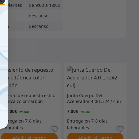
s - Viernes
de 9:00 a 18:00
ado
descanso
ingo
descanso
Asiento de repuesto estilo
Junta Cuerpo Del
fábrica color carbón
Acelerador 4.0-L. (242 cui)
337.00
€
7.00
€
Añadir al carrito
Añadir al carrito