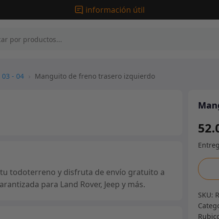
información útil
 03 - 04
›
Manguito de freno trasero izquierdo
Mang
52.
Mang
u todoterreno y disfruta de envío gratuito a
de
arantizada para Land Rover, Jeep y más.
freno
SKU:
trase
Categ
izqui
Rubic