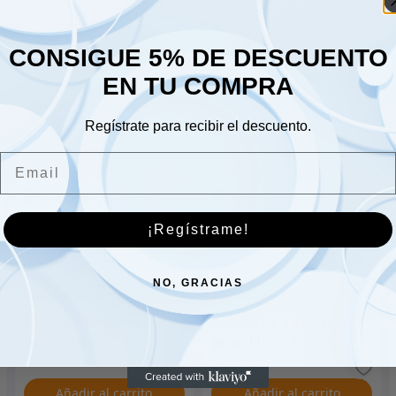
Lune
Sáb
CONSIGUE 5% DE DESCUENTO
Dom
EN TU COMPRA
Regístrate para recibir el descuento.
Email
¡Regístrame!
Semieje izquierdo Dana
Perno de montaje del
35
travesaño
NO, GRACIAS
263.00
€
12.00
€
Añadir al carrito
Añadir al carrito