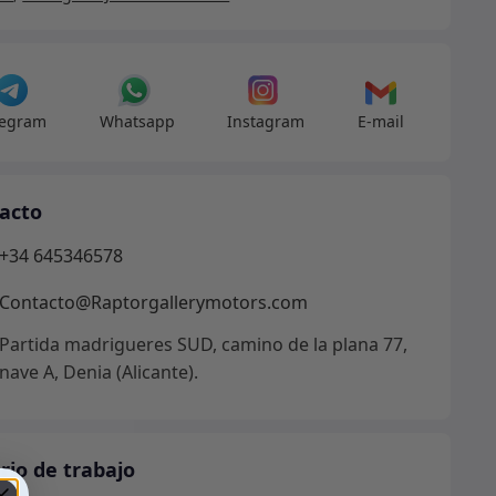
dad
legram
Whatsapp
Instagram
E-mail
acto
+34 645346578
Contacto@Raptorgallerymotors.com
Partida madrigueres SUD, camino de la plana 77,
nave A, Denia (Alicante).
rio de trabajo