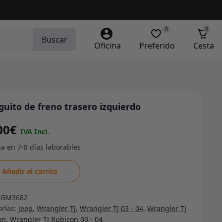
0
0
Buscar
Oficina
Preferido
Cesta
uito de freno trasero izquierdo
00
€
uito
Añadir al carrito
RGM3682
ro
orías:
Jeep
,
Wrangler TJ
,
Wrangler TJ 03 - 04
,
Wrangler TJ
erdo
on
,
Wrangler TJ Rubicon 03 - 04