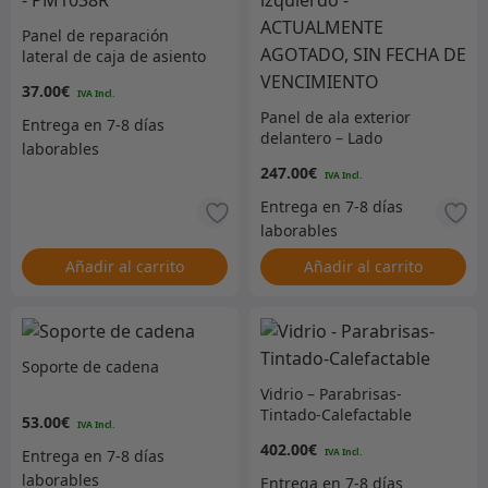
Panel de reparación
lateral de caja de asiento
– PM1038R
37.00
€
Panel de ala exterior
delantero – Lado
izquierdo –
247.00
€
ACTUALMENTE AGOTADO,
SIN FECHA DE
VENCIMIENTO
Añadir al carrito
Añadir al carrito
Soporte de cadena
Vidrio – Parabrisas-
Tintado-Calefactable
53.00
€
402.00
€