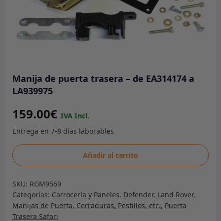
Manija de puerta trasera – de EA314174 a
LA939975
159.00
€
Manija
Añadir al carrito
de
puerta
SKU:
RGM9569
trasera
Categorías:
Carrocería y Paneles
,
Defender
,
Land Rover
,
-
Manijas de Puerta, Cerraduras, Pestillos, etc.
,
Puerta
de
Trasera Safari