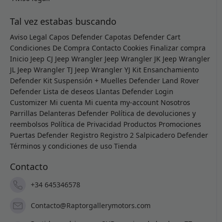
Tal vez estabas buscando
Aviso Legal
Capos Defender
Capotas Defender
Cart
Condiciones De Compra
Contacto
Cookies
Finalizar compra
Inicio
Jeep CJ
Jeep Wrangler
Jeep Wrangler JK
Jeep Wrangler
JL
Jeep Wrangler TJ
Jeep Wrangler YJ
Kit Ensanchamiento
Defender
Kit Suspensión + Muelles Defender
Land Rover
Defender
Lista de deseos
Llantas Defender
Login
Customizer
Mi cuenta
Mi cuenta
my-account
Nosotros
Parrillas Delanteras Defender
Política de devoluciones y
reembolsos
Política de Privacidad
Productos
Promociones
Puertas Defender
Registro
Registro 2
Salpicadero Defender
Términos y condiciones de uso
Tienda
Contacto
+34 645346578
Contacto@Raptorgallerymotors.com