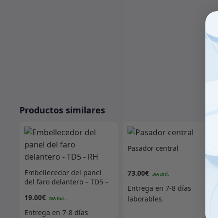
Productos similares
Pasador central
Embellecedor del panel
73.00
€
del faro delantero – TD5 –
RH
19.00
€