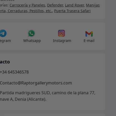
ra
orías:
Carrocería y Paneles
,
Defender
,
Land Rover
,
Manijas
rta, Cerraduras, Pestillos, etc.
,
Puerta Trasera Safari
2424
9999
legram
Whatsapp
Instagram
E-mail
e
alizado
acto
00060
+34 645346578
dad
Contacto@Raptorgallerymotors.com
Partida madrigueres SUD, camino de la plana 77,
nave A, Denia (Alicante).