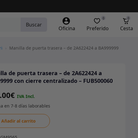
0
0
Buscar
Oficina
Preferido
Cesta
ri
›
Manilla de puerta trasera – de 2A622424 a BA999999
lla de puerta trasera – de 2A622424 a
9999 con cierre centralizado – FUB500060
.00
€
la
Añadir al carrito
a
RGM9565