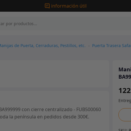
información útil
anijas de Puerta, Cerraduras, Pestillos, etc.
›
Puerta Trasera Safa
Mani
BA99
122
BA999999 con cierre centralizado - FUB500060
Manil
 toda la península en pedidos desde 300€.
de
puert
SKU: