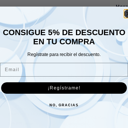
Hora
Lune
Sáb
CONSIGUE 5% DE DESCUENTO
Dom
EN TU COMPRA
Regístrate para recibir el descuento.
Email
¡Regístrame!
Manija-Puerta-Exterior
NO, GRACIAS
Trilladoras de puerta
131.00
€
delantera y segunda fila
de acero inoxidable |
136.00
€
Acabado espejo