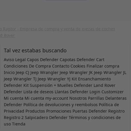
Tal vez estabas buscando
Aviso Legal
Capos Defender
Capotas Defender
Cart
Condiciones De Compra
Contacto
Cookies
Finalizar compra
Inicio
Jeep CJ
Jeep Wrangler
Jeep Wrangler JK
Jeep Wrangler JL
Jeep Wrangler TJ
Jeep Wrangler YJ
Kit Ensanchamiento
Defender
Kit Suspensión + Muelles Defender
Land Rover
Defender
Lista de deseos
Llantas Defender
Login Customizer
Mi cuenta
Mi cuenta
my-account
Nosotros
Parrillas Delanteras
Defender
Política de devoluciones y reembolsos
Política de
Privacidad
Productos
Promociones
Puertas Defender
Registro
Registro 2
Salpicadero Defender
Términos y condiciones de
uso
Tienda