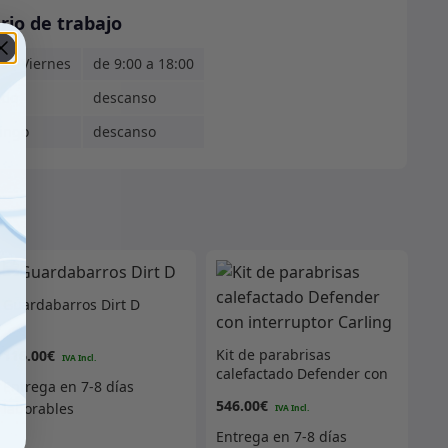
rio de trabajo
s - Viernes
de 9:00 a 18:00
ado
descanso
ingo
descanso
Guardabarros Dirt D
Kit de parabrisas
116.00
€
calefactado Defender con
interruptor Carling
546.00
€