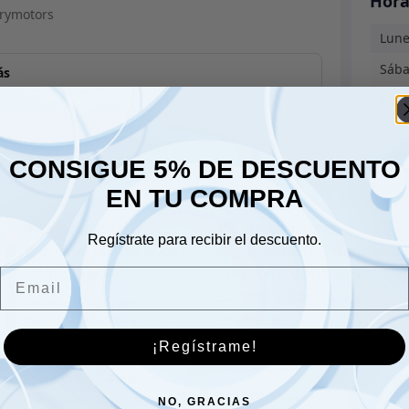
Hora
Lune
Sáb
ás
Dom
CONSIGUE 5% DE DESCUENTO
EN TU COMPRA
Regístrate para recibir el descuento.
Email
Escalones laterales
Defender 90 Fire & Ice –
Negro (par)
¡Regístrame!
Entrada lateral deportiva
295.00
€
KBX Defender – RH
300TDI TD5 Tdci –
115.00
€
Santorini Black Gloss
NO, GRACIAS