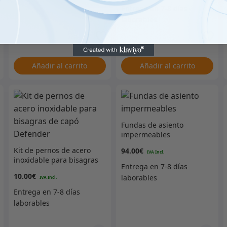
Premium
Añadir al carrito
Añadir al carrito
Fundas de asiento
impermeables
Kit de pernos de acero
94.00
€
inoxidable para bisagras
de capó Defender
10.00
€