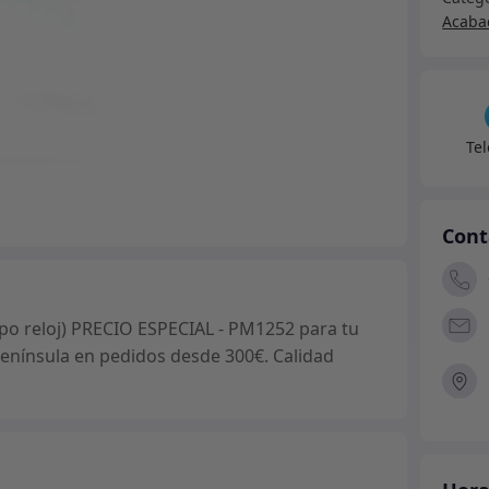
alumi
Acabad
Defe
(tipo
reloj)
PREC
ESPE
Te
-
PM12
canti
Cont
po reloj) PRECIO ESPECIAL - PM1252 para tu
 península en pedidos desde 300€. Calidad