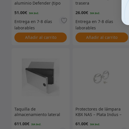
aluminio Defender (tipo
trasera
cuentarrevoluciones)
51.00
€
26.00
€
Añadir al carrito
Añadir al carrito
Taquilla de
Protectores de lámpara
almacenamiento lateral
KBX NAS – Plata Indus –
Terrafirma
Par
611.00
€
61.00
€