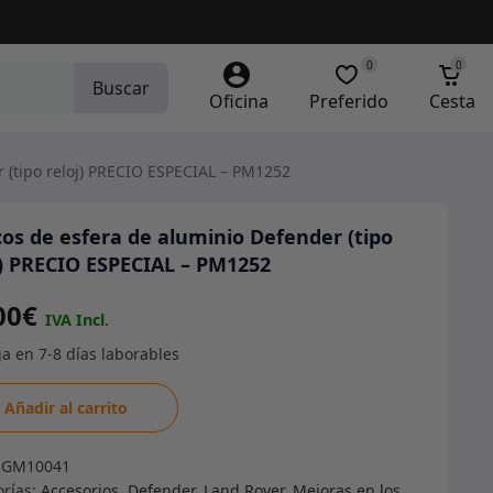
0
0
Buscar
Oficina
Preferido
Cesta
 (tipo reloj) PRECIO ESPECIAL – PM1252
os de esfera de aluminio Defender (tipo
j) PRECIO ESPECIAL – PM1252
00
€
os
Añadir al carrito
a
RGM10041
orías:
Accesorios
,
Defender
,
Land Rover
,
Mejoras en los