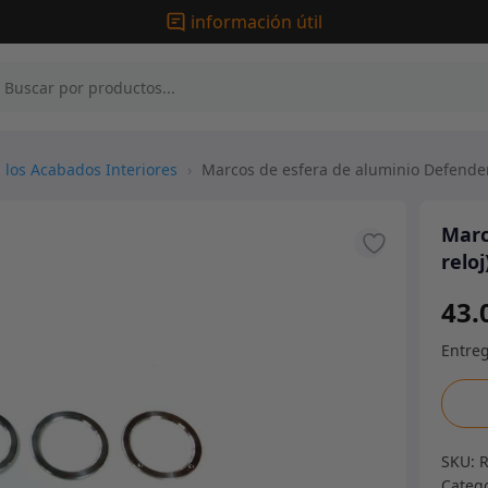
información útil
 los Acabados Interiores
›
Marcos de esfera de aluminio Defender
Marc
relo
43.
Marc
de
esfer
SKU:
de
Categ