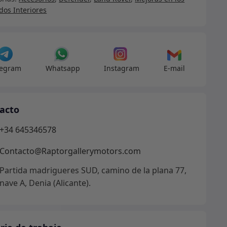
nio
os Interiores
nder
IO
CIAL
legram
Whatsapp
Instagram
E-mail
52
dad
acto
+34 645346578
Contacto@Raptorgallerymotors.com
Partida madrigueres SUD, camino de la plana 77,
nave A, Denia (Alicante).