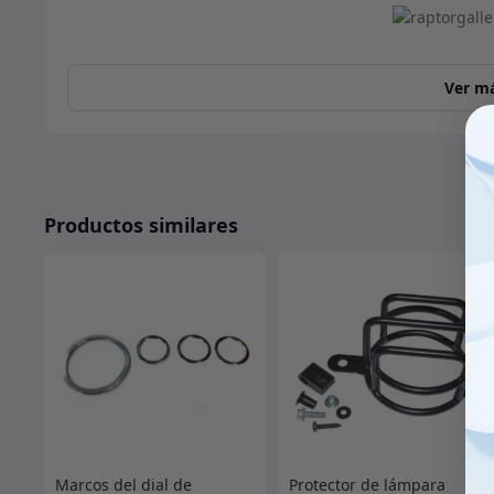
Ver m
Productos similares
Marcos del dial de
Protector de lámpara