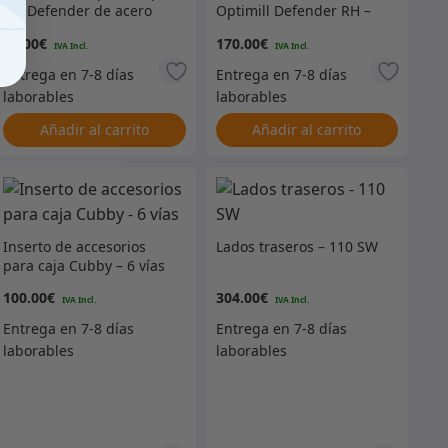
ala Defender de acero
Optimill Defender RH –
inoxidable – Derecha
Negro con malla negra
24.00
€
170.00
€
Añadir al carrito
Añadir al carrito
Inserto de accesorios
Lados traseros – 110 SW
para caja Cubby – 6 vías
100.00
€
304.00
€