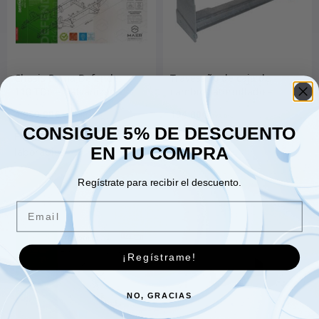
Chasis Puma Defender
Travesaño de caja de
110 TD4 – Galvanizado
cambios atornillado –
Galvanizado – Defender
4,989.00
€
194.00
€
CONSIGUE 5% DE DESCUENTO
EN TU COMPRA
Añadir al carrito
Añadir al carrito
Regístrate para recibir el descuento.
Email
¡Regístrame!
NO, GRACIAS