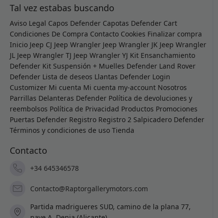
Tal vez estabas buscando
Aviso Legal
Capos Defender
Capotas Defender
Cart
Condiciones De Compra
Contacto
Cookies
Finalizar compra
Inicio
Jeep CJ
Jeep Wrangler
Jeep Wrangler JK
Jeep Wrangler
JL
Jeep Wrangler TJ
Jeep Wrangler YJ
Kit Ensanchamiento
Defender
Kit Suspensión + Muelles Defender
Land Rover
Defender
Lista de deseos
Llantas Defender
Login
Customizer
Mi cuenta
Mi cuenta
my-account
Nosotros
Parrillas Delanteras Defender
Política de devoluciones y
reembolsos
Política de Privacidad
Productos
Promociones
Puertas Defender
Registro
Registro 2
Salpicadero Defender
Términos y condiciones de uso
Tienda
Contacto
+34 645346578
Contacto@Raptorgallerymotors.com
Partida madrigueres SUD, camino de la plana 77,
nave A, Denia (Alicante).