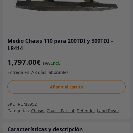
Medio Chasis 110 para 200TDI y 300TDI –
LR414
1,797.00
€
Medio
Añadir al carrito
Chasis
110
SKU:
RGM8952
para
Categorías:
Chasis
,
Chasis Parcial
,
Defender
,
Land Rover
200TDI
y
300TDI
Características y descripción