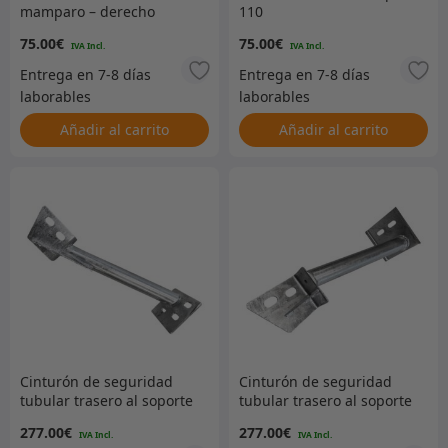
mamparo – derecho
110
(STC8354)
75.00
€
75.00
€
Añadir al carrito
Añadir al carrito
Cinturón de seguridad
Cinturón de seguridad
tubular trasero al soporte
tubular trasero al soporte
del chasis | 110-derecha
del chasis | 110 –
277.00
€
277.00
€
IZQUIERDA