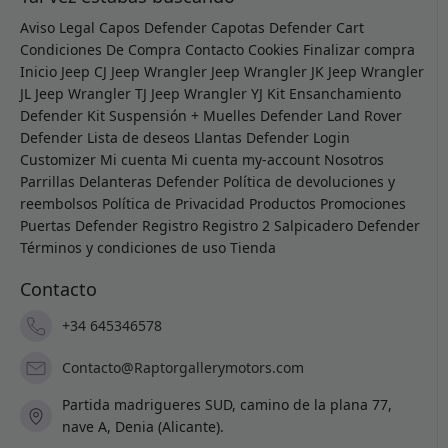
Aviso Legal
Capos Defender
Capotas Defender
Cart
Condiciones De Compra
Contacto
Cookies
Finalizar compra
Inicio
Jeep CJ
Jeep Wrangler
Jeep Wrangler JK
Jeep Wrangler
JL
Jeep Wrangler TJ
Jeep Wrangler YJ
Kit Ensanchamiento
Defender
Kit Suspensión + Muelles Defender
Land Rover
Defender
Lista de deseos
Llantas Defender
Login
Customizer
Mi cuenta
Mi cuenta
my-account
Nosotros
Parrillas Delanteras Defender
Política de devoluciones y
reembolsos
Política de Privacidad
Productos
Promociones
Puertas Defender
Registro
Registro 2
Salpicadero Defender
Términos y condiciones de uso
Tienda
Contacto
+34 645346578
Contacto@Raptorgallerymotors.com
Partida madrigueres SUD, camino de la plana 77,
nave A, Denia (Alicante).