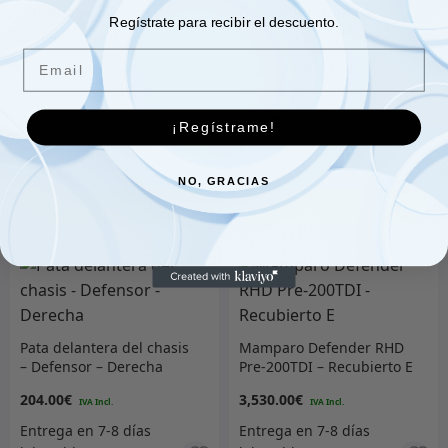
Regístrate para recibir el descuento.
Email
Travesaño de caja de
Asiento con resorte
cambios – 300 Tdi –
helicoidal trasero –
Galvanizado
Defender – RHS/LHS
236.00
€
58.00
€
¡Regístrame!
NO, GRACIAS
Añadir al carrito
Añadir al carrito
Pata delantera del chasis
Mamparo Defender RHD
– Defensor – Derecha
Pre-200TDI – Recubierto E
204.00
€
3,530.00
€