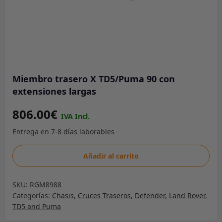
Miembro trasero X TD5/Puma 90 con
extensiones largas
806.00
€
Miembro
Añadir al carrito
trasero
X
SKU:
RGM8988
TD5/Puma
Categorías:
Chasis
,
Cruces Traseros
,
Defender
,
Land Rover
,
90
TD5 and Puma
con