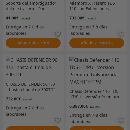
Soporte del amortiguador
Miembro X Trasero TD5
del eje trasero – Par
110 con Extensiones
Largas – GALVANIZADO
41.00
€
732.00
€
Añadir al carrito
Añadir al carrito
CHASIS DEFENDER 90 1/3
– hasta el final de 300TDI
Chasis Defender 110 TD5
HT/PU – Versión Premium
732.00
€
Galvanizada –
6,397.00
€
MACH11HTPM