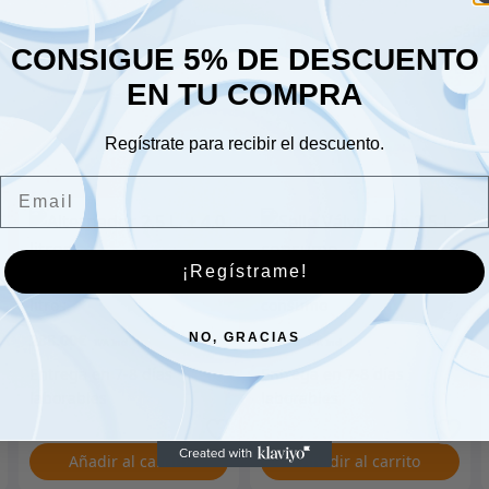
Sáb
CONSIGUE 5% DE DESCUENTO
Dom
EN TU COMPRA
Regístrate para recibir el descuento.
Email
¡Regístrame!
Alternador 2,5 L. + 4,0
Sello Válvula Eje 2.5-L.
litros.
consumo
NO, GRACIAS
288.00
€
7.00
€
Añadir al carrito
Añadir al carrito