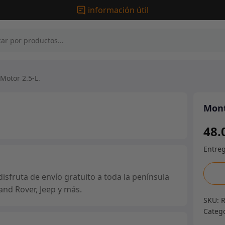
información útil
otor 2.5-L.
Mont
48.
Mont
sfruta de envío gratuito a toda la península
Moto
and Rover, Jeep y más.
2.5-
SKU:
L.
Categ
canti