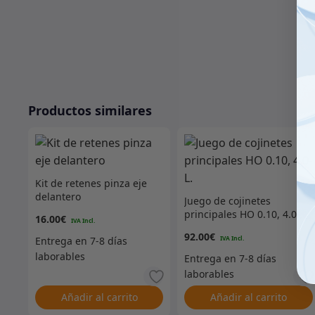
Productos similares
Kit de retenes pinza eje
delantero
Juego de cojinetes
principales HO 0.10, 4.0-
16.00
€
L.
92.00
€
Añadir al carrito
Añadir al carrito