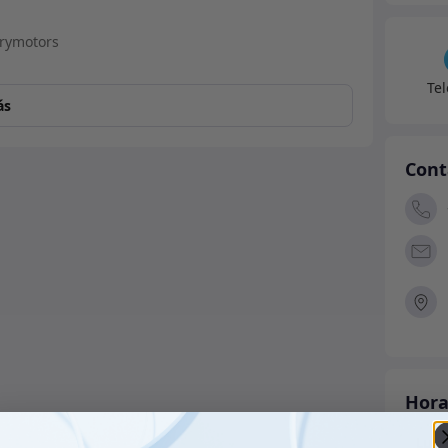
Te
ás
Cont
Hora
Lune