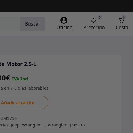
0
0
Buscar
Oficina
Preferido
Cesta
e Motor 2.5-L.
00
€
e
Añadir al carrito
r
RGM3756
orías:
Jeep
,
Wrangler TJ
,
Wrangler TJ 96 - 02
dad