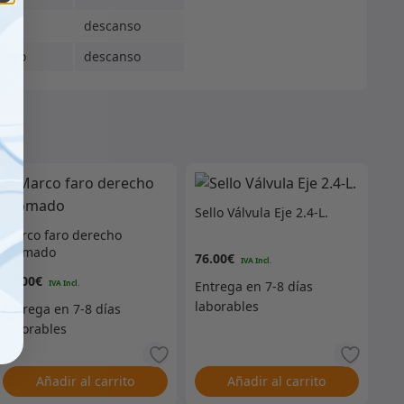
ado
descanso
ingo
descanso
Sello Válvula Eje 2.4-L.
Marco faro derecho
cromado
76.00
€
32.00
€
Añadir al carrito
Añadir al carrito