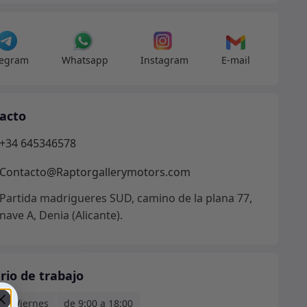
legram
Whatsapp
Instagram
E-mail
acto
+34 645346578
Contacto@Raptorgallerymotors.com
Partida madrigueres SUD, camino de la plana 77,
nave A, Denia (Alicante).
rio de trabajo
s - Viernes
de 9:00 a 18:00