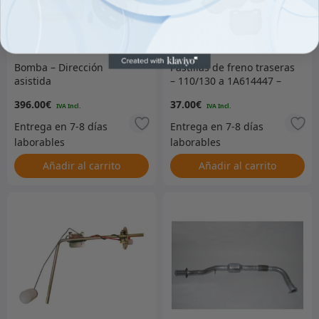
Bomba – Dirección
Pastillas de freno traseras
asistida
– 110/130 a 1A614447 –
Mintex
396.00
€
37.00
€
Añadir al carrito
Añadir al carrito