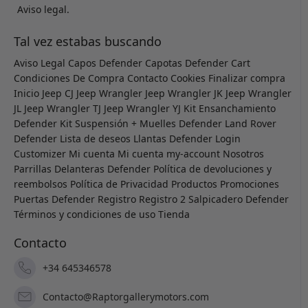
Aviso legal.
Tal vez estabas buscando
Aviso Legal
Capos Defender
Capotas Defender
Cart
Condiciones De Compra
Contacto
Cookies
Finalizar compra
Inicio
Jeep CJ
Jeep Wrangler
Jeep Wrangler JK
Jeep Wrangler
JL
Jeep Wrangler TJ
Jeep Wrangler YJ
Kit Ensanchamiento
Defender
Kit Suspensión + Muelles Defender
Land Rover
Defender
Lista de deseos
Llantas Defender
Login
Customizer
Mi cuenta
Mi cuenta
my-account
Nosotros
Parrillas Delanteras Defender
Política de devoluciones y
reembolsos
Política de Privacidad
Productos
Promociones
Puertas Defender
Registro
Registro 2
Salpicadero Defender
Términos y condiciones de uso
Tienda
Contacto
+34 645346578
Contacto@Raptorgallerymotors.com