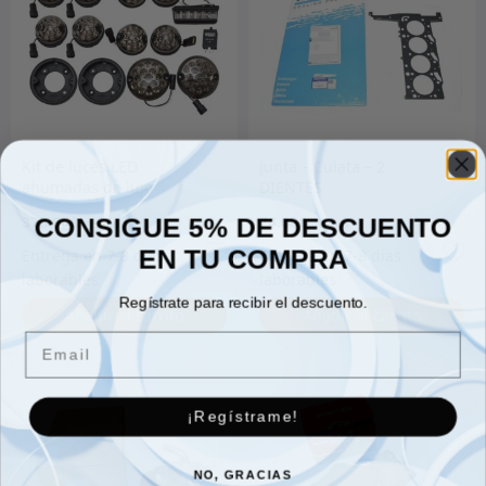
Kit de luces LED
Junta – Culata – 2
ahumadas de lujo
DIENTES
CONSIGUE 5% DE DESCUENTO
378.00
€
74.00
€
EN TU COMPRA
Regístrate para recibir el descuento.
Añadir al carrito
Añadir al carrito
Email
¡Regístrame!
NO, GRACIAS