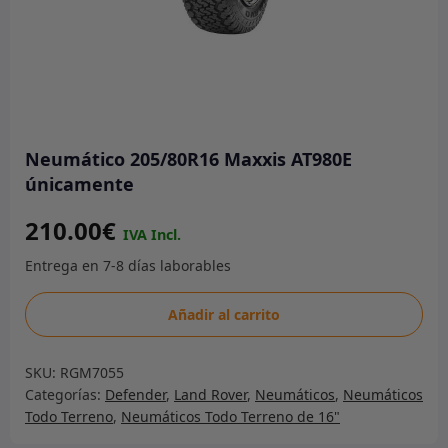
Neumático 205/80R16 Maxxis AT980E
únicamente
210.00
€
Neumático
Añadir al carrito
205/80R16
Maxxis
SKU:
RGM7055
AT980E
Categorías:
Defender
,
Land Rover
,
Neumáticos
,
Neumáticos
únicamente
Todo Terreno
,
Neumáticos Todo Terreno de 16"
cantidad