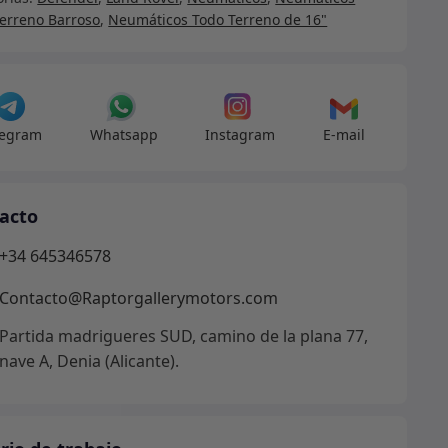
r
Terreno Barroso
,
Neumáticos Todo Terreno de 16"
mente
16ITDAK
dad
legram
Whatsapp
Instagram
E-mail
acto
+34 645346578
Contacto@Raptorgallerymotors.com
Partida madrigueres SUD, camino de la plana 77,
nave A, Denia (Alicante).