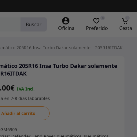
0
0
Buscar
Oficina
Preferido
Cesta
mático 205R16 Insa Turbo Dakar solamente – 205R16ITDAK
ático 205R16 Insa Turbo Dakar solamente
5R16ITDAK
.00
€
ático
Añadir al carrito
16
RGM6905
o
orías:
Defender
,
Land Rover
,
Neumáticos
,
Neumáticos