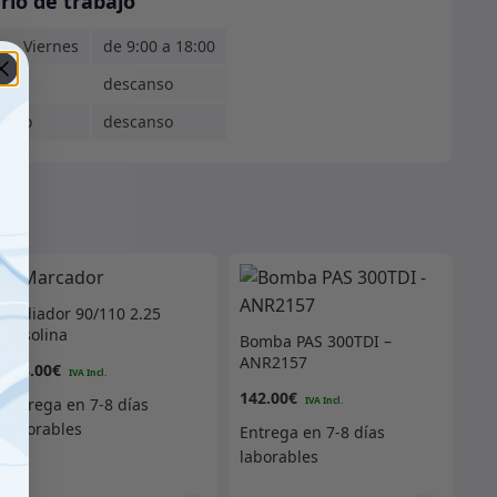
rio de trabajo
s - Viernes
de 9:00 a 18:00
ado
descanso
ingo
descanso
Radiador 90/110 2.25
Gasolina
Bomba PAS 300TDI –
ANR2157
428.00
€
142.00
€