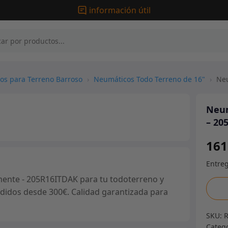
información útil
os para Terreno Barroso
›
Neumáticos Todo Terreno de 16"
›
Neu
Neum
– 20
161
ente - 205R16ITDAK para tu todoterreno y
Neum
pedidos desde 300€. Calidad garantizada para
205R
Insa
SKU:
Turb
Categ