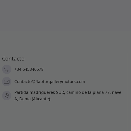
0€.
,850.00€.
Contacto
+34 645346578
Contacto@Raptorgallerymotors.com
Partida madrigueres SUD, camino de la plana 77, nave
A, Denia (Alicante).