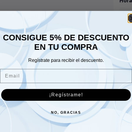
Hora
Lune
Sáb
Dom
CONSIGUE 5% DE DESCUENTO
EN TU COMPRA
Regístrate para recibir el descuento.
Email
Modular negro 16×7 – Sin
¡Regístrame!
cámara
Luz de matrícula Optimill
Defender con cámara –
118.00
€
Plata
268.00
€
NO, GRACIAS