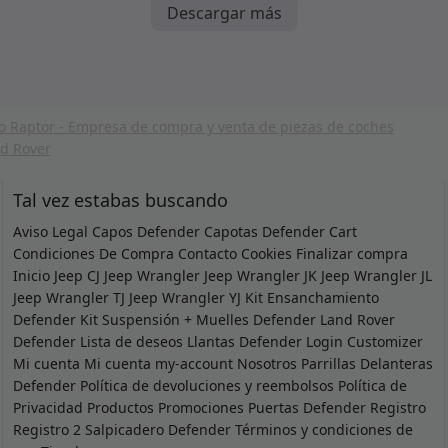
1,999.0
1
Descargar más
Tal vez estabas buscando
Aviso Legal
Capos Defender
Capotas Defender
Cart
Condiciones De Compra
Contacto
Cookies
Finalizar compra
Inicio
Jeep CJ
Jeep Wrangler
Jeep Wrangler JK
Jeep Wrangler JL
Jeep Wrangler TJ
Jeep Wrangler YJ
Kit Ensanchamiento
Defender
Kit Suspensión + Muelles Defender
Land Rover
Defender
Lista de deseos
Llantas Defender
Login Customizer
Mi cuenta
Mi cuenta
my-account
Nosotros
Parrillas Delanteras
Defender
Política de devoluciones y reembolsos
Política de
Privacidad
Productos
Promociones
Puertas Defender
Registro
Registro 2
Salpicadero Defender
Términos y condiciones de