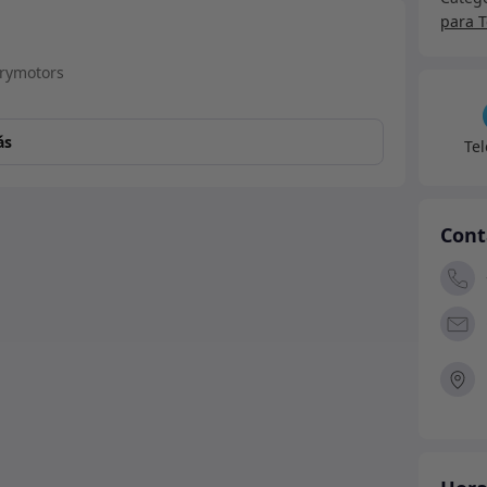
Daka
para 
sola
-
205R
canti
ás
Te
Cont