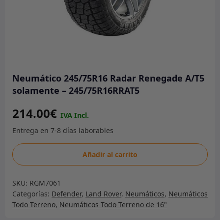
Neumático 245/75R16 Radar Renegade A/T5
solamente – 245/75R16RRAT5
214.00
€
Neumático
Añadir al carrito
245/75R16
Radar
SKU:
RGM7061
Renegade
Categorías:
Defender
,
Land Rover
,
Neumáticos
,
Neumáticos
A/T5
Todo Terreno
,
Neumáticos Todo Terreno de 16"
solamente