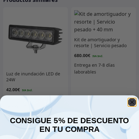
Kit de amortiguador y
resorte | Servicio pesado
+ 40 mm
680.00
€
Luz de inundación LED de
24W
42.00
€
Añadir al carrito
Añadir al carrito
CONSIGUE 5% DE DESCUENTO
EN TU COMPRA