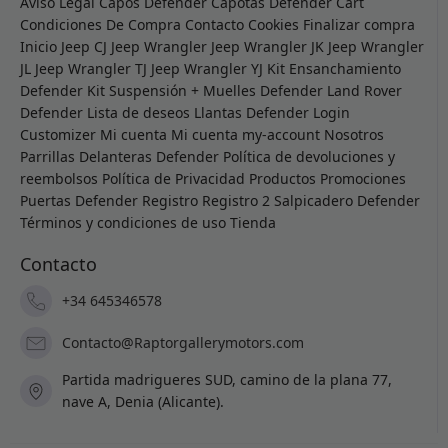
Aviso Legal
Capos Defender
Capotas Defender
Cart
Condiciones De Compra
Contacto
Cookies
Finalizar compra
Inicio
Jeep CJ
Jeep Wrangler
Jeep Wrangler JK
Jeep Wrangler
JL
Jeep Wrangler TJ
Jeep Wrangler YJ
Kit Ensanchamiento
Defender
Kit Suspensión + Muelles Defender
Land Rover
Defender
Lista de deseos
Llantas Defender
Login
Customizer
Mi cuenta
Mi cuenta
my-account
Nosotros
Parrillas Delanteras Defender
Política de devoluciones y
reembolsos
Política de Privacidad
Productos
Promociones
Puertas Defender
Registro
Registro 2
Salpicadero Defender
Términos y condiciones de uso
Tienda
Contacto
+34 645346578
Contacto@Raptorgallerymotors.com
Partida madrigueres SUD, camino de la plana 77,
nave A, Denia (Alicante).