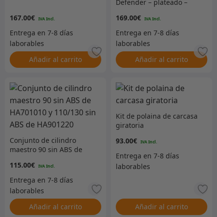
Defender – plateado –
hasta 2007
167.00
€
169.00
€
Añadir al carrito
Añadir al carrito
Kit de polaina de carcasa
giratoria
Conjunto de cilindro
93.00
€
maestro 90 sin ABS de
HA701010 y 110/130 sin
115.00
€
ABS de HA901220
Añadir al carrito
Añadir al carrito