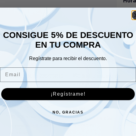
Hora
Lune
Sáb
CONSIGUE 5% DE DESCUENTO
Dom
EN TU COMPRA
Regístrate para recibir el descuento.
Email
Cilindro esclavo del
¡Regístrame!
embrague – 591231
Neumático 235/75R15
Davanti Terratoura A/T
20.00
€
solamente
NO, GRACIAS
182.00
€