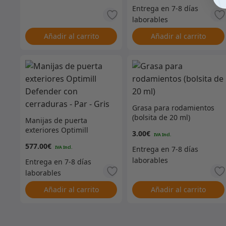
Añadir al carrito
Añadir al carrito
Grasa para rodamientos
(bolsita de 20 ml)
Manijas de puerta
exteriores Optimill
3.00
€
Defender con cerraduras
577.00
€
– Par – Gris
Añadir al carrito
Añadir al carrito