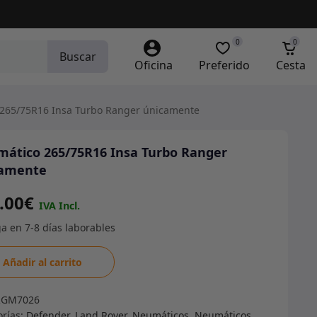
0
0
Buscar
Oficina
Preferido
Cesta
265/75R16 Insa Turbo Ranger únicamente
ático 265/75R16 Insa Turbo Ranger
camente
.00
€
ático
Añadir al carrito
75R16
RGM7026
o
orías:
Defender
,
Land Rover
,
Neumáticos
,
Neumáticos