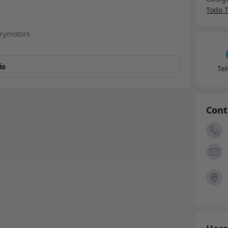
Rang
Todo 
únic
canti
ás
Te
Cont