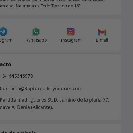
er
Terreno
,
Neumáticos Todo Terreno de 16"
amente
dad
legram
Whatsapp
Instagram
E-mail
acto
+34 645346578
Contacto@Raptorgallerymotors.com
Partida madrigueres SUD, camino de la plana 77,
nave A, Denia (Alicante).