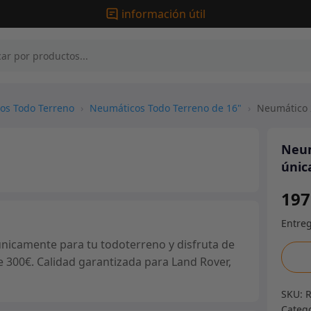
información útil
os Todo Terreno
›
Neumáticos Todo Terreno de 16"
›
Neumático 
Neum
úni
197
icamente para tu todoterreno y disfruta de
Neum
e 300€. Calidad garantizada para Land Rover,
265/
Insa
SKU:
Turb
Categ