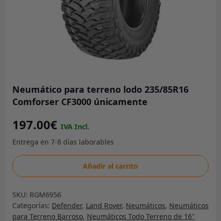
Neumático para terreno lodo 235/85R16
Comforser CF3000 únicamente
197.00
€
Neumático
Añadir al carrito
para
terreno
SKU:
RGM6956
lodo
Categorías:
Defender
,
Land Rover
,
Neumáticos
,
Neumáticos
235/85R16
para Terreno Barroso
,
Neumáticos Todo Terreno de 16"