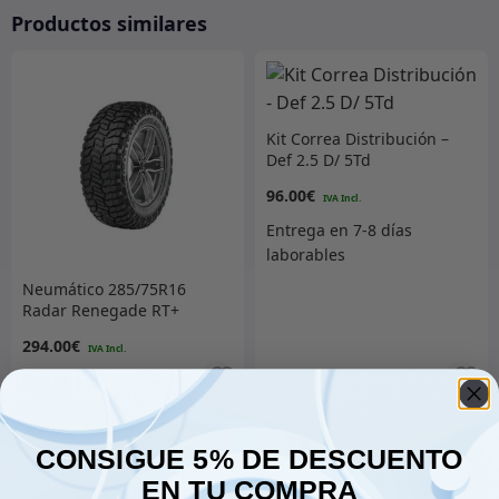
Productos similares
Kit Correa Distribución –
Def 2.5 D/ 5Td
96.00
€
Neumático 285/75R16
Radar Renegade RT+
únicamente
294.00
€
Añadir al carrito
Añadir al carrito
CONSIGUE 5% DE DESCUENTO
EN TU COMPRA