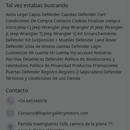
Tal vez estabas buscando
Aviso Legal
Capos Defender
Capotas Defender
Cart
Condiciones De Compra
Contacto
Cookies
Finalizar compra
Inicio
Jeep CJ
Jeep Wrangler
Jeep Wrangler JK
Jeep Wrangler
JL
Jeep Wrangler TJ
Jeep Wrangler YJ
Kit Ensanchamiento
Defender
Kit Suspensión + Muelles Defender
Land Rover
Defender
Lista de deseos
Llantas Defender
Login
Customizer
Mi cuenta
Mi cuenta
my-account
Nosotros
Parrillas Delanteras Defender
Política de devoluciones y
reembolsos
Política de Privacidad
Productos
Promociones
Puertas Defender
Registro
Registro 2
Salpicadero Defender
Términos y condiciones de uso
Tienda
Contacto
+34 645346578
Contacto@Raptorgallerymotors.com
Partida madrigueres SUD, camino de la plana 77,