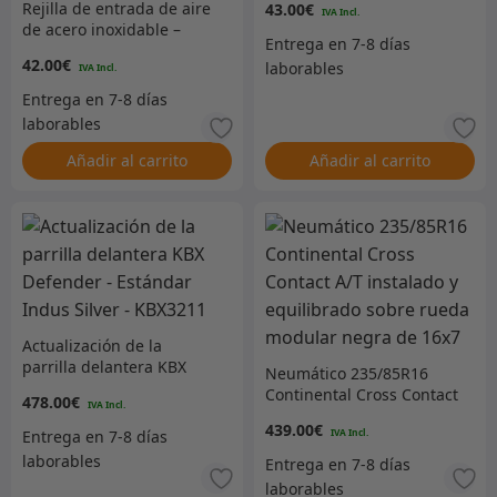
Rejilla de entrada de aire
43.00
€
de acero inoxidable –
Izquierda
42.00
€
Añadir al carrito
Añadir al carrito
Actualización de la
parrilla delantera KBX
Neumático 235/85R16
Defender – Estándar
Continental Cross Contact
478.00
€
Indus Silver – KBX3211
A/T instalado y
439.00
€
equilibrado sobre rueda
modular negra de 16×7