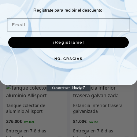
Regístrate para recibir el descuento.
Sello de aceite del freno
Email
de mano
Neumático Insa Turbo
Ranger 205R16
3.00
€
únicamente
¡Regístrame!
165.00
€
NO, GRACIAS
Añadir al carrito
Añadir al carrito
Tanque colector de
Estancia inferior trasera
aluminio Allisport
galvanizada
276.00
€
81.00
€