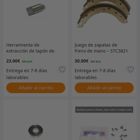
Herramienta de
Juego de zapatas de
extracción de tapón de
freno de mano – STC3821
drenaje de estilo
23.00
€
30.00
€
ranurado adecuada para
vehículos Series,
Defender y Range Rover
Classic
Añadir al carrito
Añadir al carrito