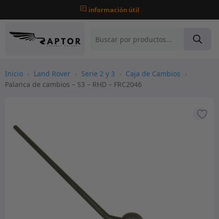
información útil
Inicio
›
Land Rover
›
Serie 2 y 3
›
Caja de Cambios
›
Palanca de cambios – S3 – RHD – FRC2046