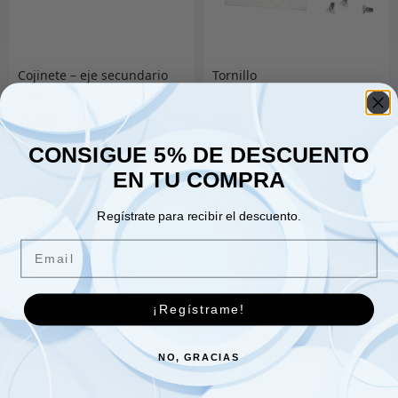
Cojinete – eje secundario
Tornillo
trasero
16.00
€
1.00
€
CONSIGUE 5% DE DESCUENTO
EN TU COMPRA
Añadir al carrito
Añadir al carrito
Regístrate para recibir el descuento.
Email
¡Regístrame!
NO, GRACIAS