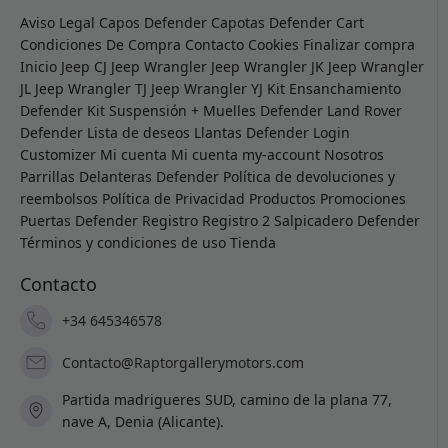
Aviso Legal
Capos Defender
Capotas Defender
Cart
Condiciones De Compra
Contacto
Cookies
Finalizar compra
Inicio
Jeep CJ
Jeep Wrangler
Jeep Wrangler JK
Jeep Wrangler
JL
Jeep Wrangler TJ
Jeep Wrangler YJ
Kit Ensanchamiento
Defender
Kit Suspensión + Muelles Defender
Land Rover
Defender
Lista de deseos
Llantas Defender
Login
Customizer
Mi cuenta
Mi cuenta
my-account
Nosotros
Parrillas Delanteras Defender
Política de devoluciones y
reembolsos
Política de Privacidad
Productos
Promociones
Puertas Defender
Registro
Registro 2
Salpicadero Defender
Términos y condiciones de uso
Tienda
Contacto
+34 645346578
Contacto@Raptorgallerymotors.com
Partida madrigueres SUD, camino de la plana 77,
nave A, Denia (Alicante).