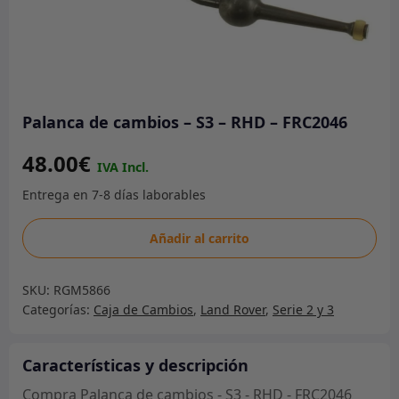
Palanca de cambios – S3 – RHD – FRC2046
48.00
€
Palanca
Añadir al carrito
de
cambios
SKU:
RGM5866
-
Categorías:
Caja de Cambios
,
Land Rover
,
Serie 2 y 3
S3
-
RHD
Características y descripción
-
Compra Palanca de cambios - S3 - RHD - FRC2046