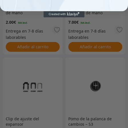
Sello de aceite del freno
Horquilla para expansor
de mano
de freno de mano
2.00
€
7.00
€
Añadir al carrito
Añadir al carrito
Clip de ajuste del
Pomo de la palanca de
expansor
cambios – S3