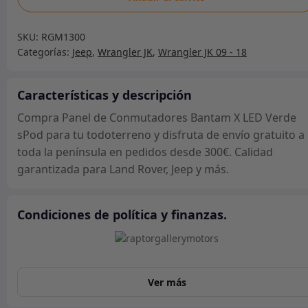
de
Conmutadores
SKU:
RGM1300
Bantam
Categorías:
Jeep
,
Wrangler JK
,
Wrangler JK 09 - 18
X
LED
Verde
Características y descripción
sPod
Compra Panel de Conmutadores Bantam X LED Verde
Jeep
sPod para tu todoterreno y disfruta de envío gratuito a
cantidad
toda la península en pedidos desde 300€. Calidad
garantizada para Land Rover, Jeep y más.
Condiciones de política y finanzas.
Ver más