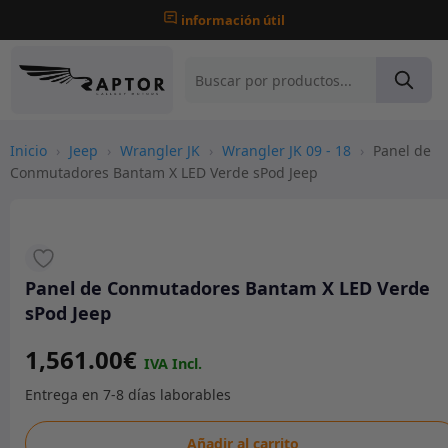
información útil
Inicio
›
Jeep
›
Wrangler JK
›
Wrangler JK 09 - 18
›
Panel de
Conmutadores Bantam X LED Verde sPod Jeep
Panel de Conmutadores Bantam X LED Verde
sPod Jeep
1,561.00
€
Panel
Añadir al carrito