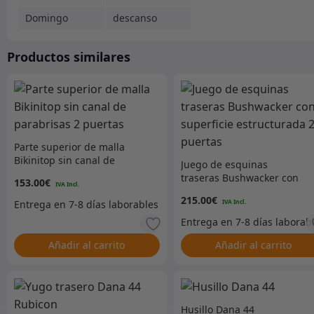
Domingo
descanso
Productos similares
Parte superior de malla
Bikinitop sin canal de
Juego de esquinas
parabrisas 2 puertas
traseras Bushwacker con
153.00
€
superficie estructurada 2
215.00
€
puertas
Añadir al carrito
Añadir al carrito
Husillo Dana 44