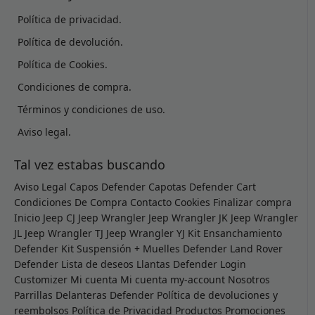
Política de privacidad.
Política de devolución.
Política de Cookies.
Condiciones de compra.
Términos y condiciones de uso.
Aviso legal.
Tal vez estabas buscando
Aviso Legal
Capos Defender
Capotas Defender
Cart
Condiciones De Compra
Contacto
Cookies
Finalizar compra
Inicio
Jeep CJ
Jeep Wrangler
Jeep Wrangler JK
Jeep Wrangler
JL
Jeep Wrangler TJ
Jeep Wrangler YJ
Kit Ensanchamiento
Defender
Kit Suspensión + Muelles Defender
Land Rover
Defender
Lista de deseos
Llantas Defender
Login
Customizer
Mi cuenta
Mi cuenta
my-account
Nosotros
Parrillas Delanteras Defender
Política de devoluciones y
reembolsos
Política de Privacidad
Productos
Promociones