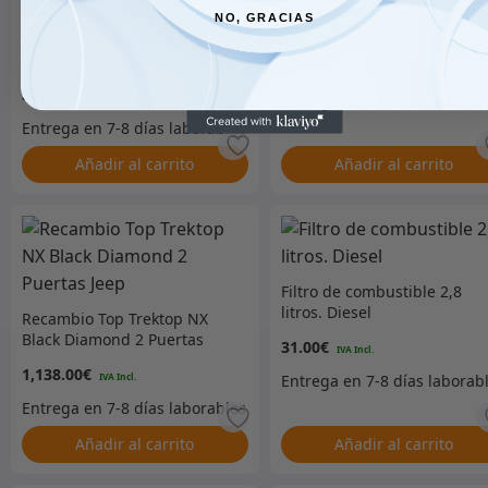
Válvula elevadora 3,8 L.
NO, GRACIAS
Entrada de aire Banks
Ram de 3,6 L.
19.00
€
588.00
€
Añadir al carrito
Añadir al carrito
Filtro de combustible 2,8
litros. Diesel
Recambio Top Trektop NX
Black Diamond 2 Puertas
31.00
€
Jeep
1,138.00
€
Añadir al carrito
Añadir al carrito