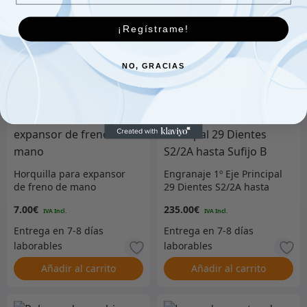
8.00
€
2.00
€
¡Regístrame!
NO, GRACIAS
Añadir al carrito
Añadir al carrito
Horquilla para expansor
Engranaje 1º Eje Principal
de freno de mano
29 Dientes S2/2A hasta
Sufijo B
7.00
€
235.00
€
Añadir al carrito
Añadir al carrito