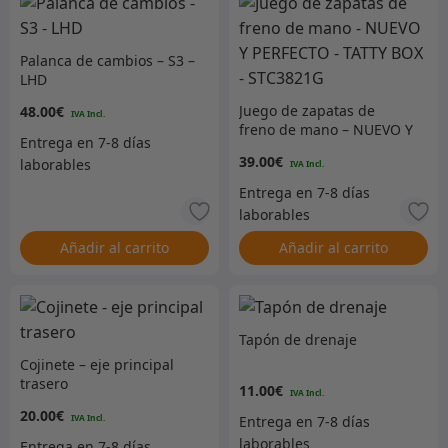
Palanca de cambios – S3 –
LHD
Juego de zapatas de
48.00
€
freno de mano – NUEVO Y
PERFECTO – TATTY BOX –
39.00
€
STC3821G
Añadir al carrito
Añadir al carrito
Tapón de drenaje
Cojinete – eje principal
trasero
11.00
€
20.00
€