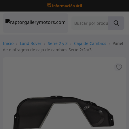
información útil
Inicio
›
Land Rover
›
Serie 2 y 3
›
Caja de Cambios
›
Panel
de diafragma de caja de cambios Serie 2/2a/3