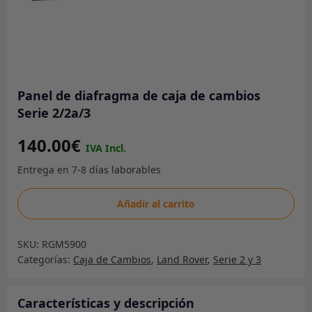
Panel de diafragma de caja de cambios
Serie 2/2a/3
140.00
€
Panel
Añadir al carrito
de
diafragma
SKU:
RGM5900
de
Categorías:
Caja de Cambios
,
Land Rover
,
Serie 2 y 3
caja
de
cambios
Características y descripción