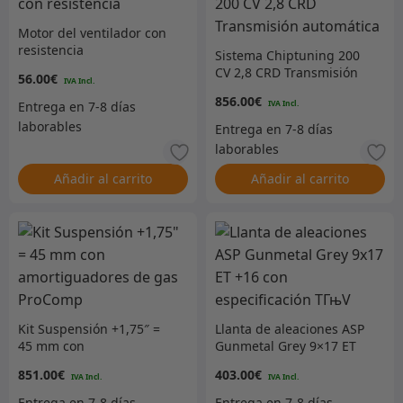
Motor del ventilador con
resistencia
Sistema Chiptuning 200
CV 2,8 CRD Transmisión
56.00
€
automática
856.00
€
Añadir al carrito
Añadir al carrito
Kit Suspensión +1,75″ =
Llanta de aleaciones ASP
45 mm con
Gunmetal Grey 9×17 ET
amortiguadores de gas
+16 con especificación
851.00
€
403.00
€
ProComp
TГњV