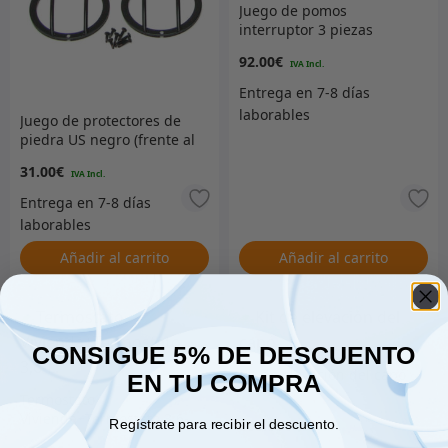
Juego de pomos
interruptor 3 piezas
aluminio
92.00
€
Juego de protectores de
piedra US negro (frente al
marcador lateral)
31.00
€
Añadir al carrito
Añadir al carrito
CONSIGUE 5% DE DESCUENTO
Kit de elevación del capó
EN TU COMPRA
Termostato
Vivienda+Termostato 3,6-
166.00
€
Regístrate para recibir el descuento.
L.