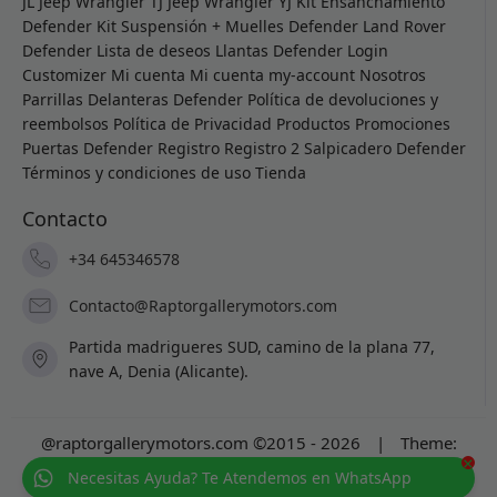
JL
Jeep Wrangler TJ
Jeep Wrangler YJ
Kit Ensanchamiento
Defender
Kit Suspensión + Muelles Defender
Land Rover
Defender
Lista de deseos
Llantas Defender
Login
Customizer
Mi cuenta
Mi cuenta
my-account
Nosotros
Parrillas Delanteras Defender
Política de devoluciones y
reembolsos
Política de Privacidad
Productos
Promociones
Puertas Defender
Registro
Registro 2
Salpicadero Defender
Términos y condiciones de uso
Tienda
Contacto
+34 645346578
Contacto@Raptorgallerymotors.com
Partida madrigueres SUD, camino de la plana 77,
nave A, Denia (Alicante).
@raptorgallerymotors.com ©2015 - 2026
|
Theme:
×
Prosale
by
full100ack
.
Necesitas Ayuda? Te Atendemos en WhatsApp