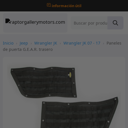
información útil
Inicio
›
Jeep
›
Wrangler JK
›
Wrangler JK 07 - 17
›
Paneles
de puerta G.E.A.R. trasero