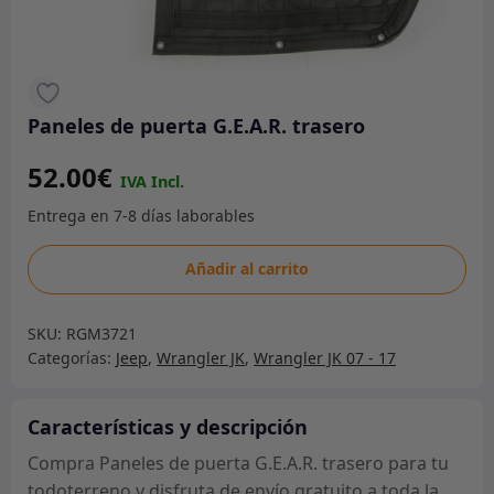
Paneles de puerta G.E.A.R. trasero
52.00
€
Paneles
Añadir al carrito
de
puerta
SKU:
RGM3721
G.E.A.R.
Categorías:
Jeep
,
Wrangler JK
,
Wrangler JK 07 - 17
trasero
cantidad
Características y descripción
Compra Paneles de puerta G.E.A.R. trasero para tu
todoterreno y disfruta de envío gratuito a toda la