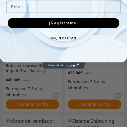
48.00
€
Email
¡Regístrame!
Añadir al carrito
Añadir al carrito
NO, GRACIAS
Tirante forjado HD
reforzado
Rubicon Express HD
forjado Trac Bar Assy
423.00
€
0quot; – 6quot;
440.00
€
Añadir al carrito
Añadir al carrito