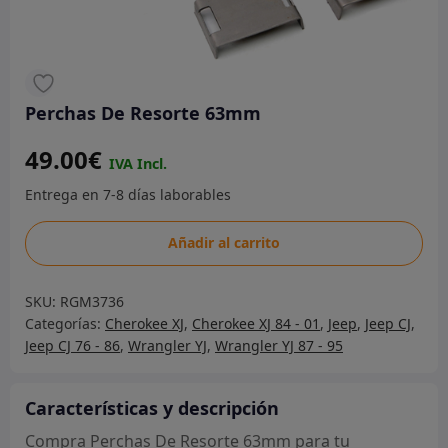
Perchas De Resorte 63mm
49.00
€
Perchas
Añadir al carrito
De
Resorte
SKU:
RGM3736
63mm
Categorías:
Cherokee XJ
,
Cherokee XJ 84 - 01
,
Jeep
,
Jeep CJ
,
cantidad
Jeep CJ 76 - 86
,
Wrangler YJ
,
Wrangler YJ 87 - 95
Características y descripción
Compra Perchas De Resorte 63mm para tu