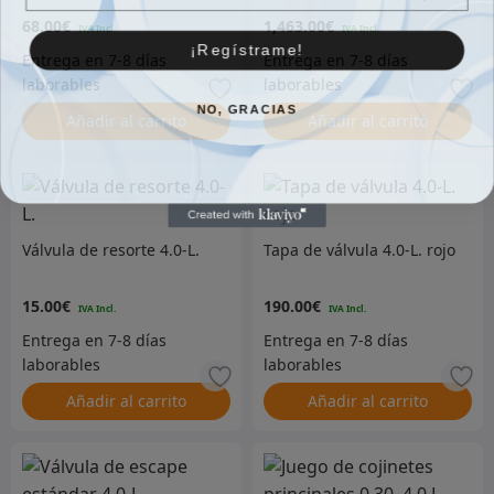
Express delantera 15cm
68.00
€
1,463.00
€
¡Regístrame!
NO, GRACIAS
Añadir al carrito
Añadir al carrito
Válvula de resorte 4.0-L.
Tapa de válvula 4.0-L. rojo
15.00
€
190.00
€
Añadir al carrito
Añadir al carrito