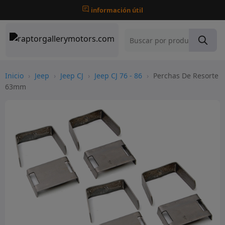
información útil
Inicio
›
Jeep
›
Jeep CJ
›
Jeep CJ 76 - 86
›
Perchas De Resorte
63mm