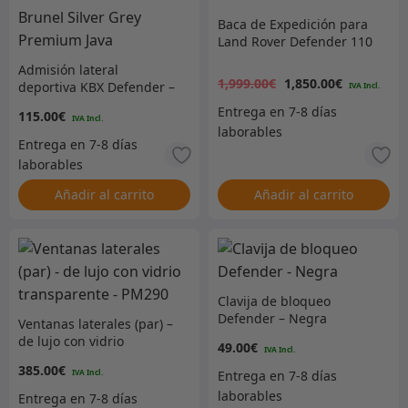
Baca de Expedición para
Land Rover Defender 110
El
El
Admisión lateral
1,999.00
€
1,850.00
€
deportiva KBX Defender –
precio
p
RH 300TDI TD5 Tdci –
115.00
€
Brunel Silver Grey
Premium Java
original
a
Añadir al carrito
Añadir al carrito
era:
es
1,999.0
1
Clavija de bloqueo
Defender – Negra
Ventanas laterales (par) –
de lujo con vidrio
49.00
€
transparente – PM290
385.00
€