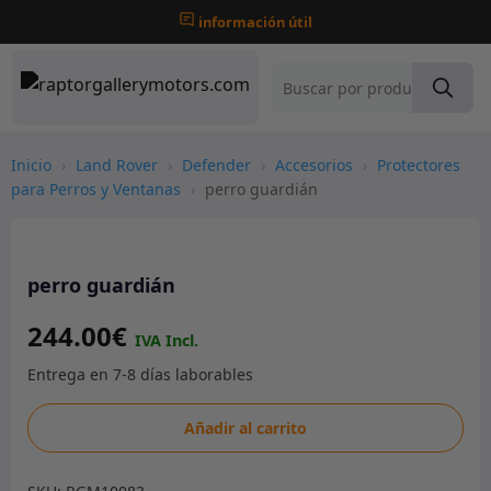
información útil
Inicio
›
Land Rover
›
Defender
›
Accesorios
›
Protectores
para Perros y Ventanas
›
perro guardián
perro guardián
244.00
€
perro
Añadir al carrito
guardián
cantidad