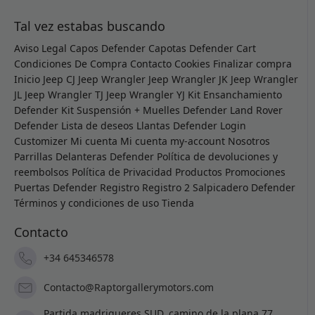
Tal vez estabas buscando
Aviso Legal
Capos Defender
Capotas Defender
Cart
Condiciones De Compra
Contacto
Cookies
Finalizar compra
Inicio
Jeep CJ
Jeep Wrangler
Jeep Wrangler JK
Jeep Wrangler
JL
Jeep Wrangler TJ
Jeep Wrangler YJ
Kit Ensanchamiento
Defender
Kit Suspensión + Muelles Defender
Land Rover
Defender
Lista de deseos
Llantas Defender
Login
Customizer
Mi cuenta
Mi cuenta
my-account
Nosotros
Parrillas Delanteras Defender
Política de devoluciones y
reembolsos
Política de Privacidad
Productos
Promociones
Puertas Defender
Registro
Registro 2
Salpicadero Defender
Términos y condiciones de uso
Tienda
Contacto
+34 645346578
Contacto@Raptorgallerymotors.com
Partida madrigueres SUD, camino de la plana 77,