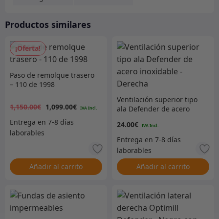
Productos similares
¡Oferta!
Paso de remolque trasero
– 110 de 1998
El
El
Ventilación superior tipo
1,150.00
€
1,099.00
€
ala Defender de acero
precio
precio
inoxidable – Derecha
24.00
€
original
actual
Añadir al carrito
Añadir al carrito
era:
es:
1,150.00€.
1,099.00€.