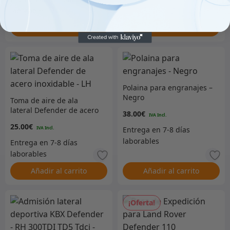
Añadir al carrito
Añadir al carrito
Polaina para engranajes –
Negro
Toma de aire de ala
lateral Defender de acero
38.00
€
inoxidable – LH
25.00
€
Añadir al carrito
Añadir al carrito
¡Oferta!