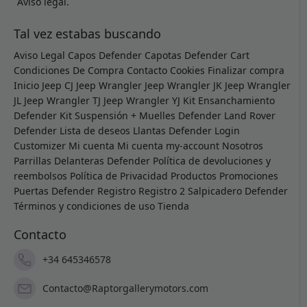
Aviso legal.
Tal vez estabas buscando
Aviso Legal
Capos Defender
Capotas Defender
Cart
Condiciones De Compra
Contacto
Cookies
Finalizar compra
Inicio
Jeep CJ
Jeep Wrangler
Jeep Wrangler JK
Jeep Wrangler
JL
Jeep Wrangler TJ
Jeep Wrangler YJ
Kit Ensanchamiento
Defender
Kit Suspensión + Muelles Defender
Land Rover
Defender
Lista de deseos
Llantas Defender
Login
Customizer
Mi cuenta
Mi cuenta
my-account
Nosotros
Parrillas Delanteras Defender
Política de devoluciones y
reembolsos
Política de Privacidad
Productos
Promociones
Puertas Defender
Registro
Registro 2
Salpicadero Defender
Términos y condiciones de uso
Tienda
Contacto
+34 645346578
Contacto@Raptorgallerymotors.com