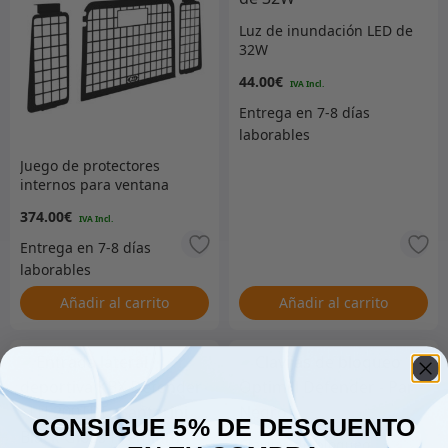
Luz de inundación LED de
32W
44.00
€
Juego de protectores
internos para ventana
trasera – DA1586
374.00
€
Añadir al carrito
Añadir al carrito
CONSIGUE 5% DE DESCUENTO
Clavijas de bloqueo