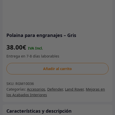
Polaina para engranajes – Gris
38.00
€
Polaina
Añadir al carrito
para
engranajes
SKU:
RGM10036
-
Categorías:
Accesorios
,
Defender
,
Land Rover
,
Mejoras en
Gris
los Acabados Interiores
cantidad
Características y descripción