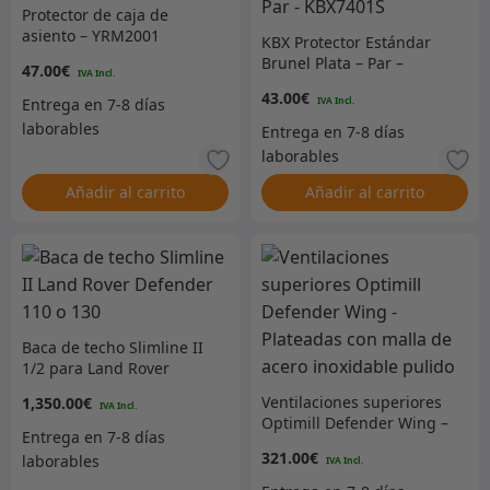
Protector de caja de
asiento – YRM2001
KBX Protector Estándar
Brunel Plata – Par –
47.00
€
KBX7401S
43.00
€
Añadir al carrito
Añadir al carrito
Baca de techo Slimline II
1/2 para Land Rover
Defender 110/130
Ventilaciones superiores
1,350.00
€
Optimill Defender Wing –
Plateadas con malla de
321.00
€
acero inoxidable pulido