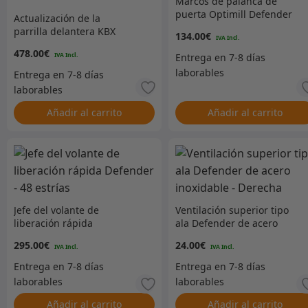
Marcos de palanca de
puerta Optimill Defender
Actualización de la
– Negro
parrilla delantera KBX
134.00
€
Defender – Estándar
478.00
€
Indus Silver – KBX3211
Añadir al carrito
Añadir al carrito
Jefe del volante de
Ventilación superior tipo
liberación rápida
ala Defender de acero
Defender – 48 estrías
inoxidable – Derecha
295.00
€
24.00
€
Añadir al carrito
Añadir al carrito