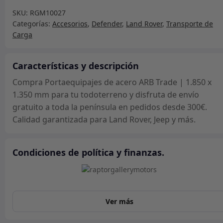
acero
SKU:
RGM10027
ARB
Categorías:
Accesorios
,
Defender
,
Land Rover
,
Transporte de
Trade
Carga
|
1.850
x
Características y descripción
1.350
Compra Portaequipajes de acero ARB Trade | 1.850 x
mm
1.350 mm para tu todoterreno y disfruta de envío
cantidad
gratuito a toda la península en pedidos desde 300€.
Calidad garantizada para Land Rover, Jeep y más.
Condiciones de política y finanzas.
Ver más