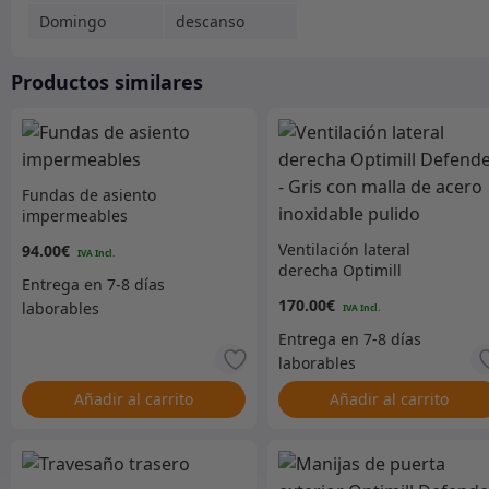
Domingo
descanso
Productos similares
Fundas de asiento
impermeables
Ventilación lateral
94.00
€
derecha Optimill
Defender – Gris con malla
170.00
€
de acero inoxidable
pulido
Añadir al carrito
Añadir al carrito