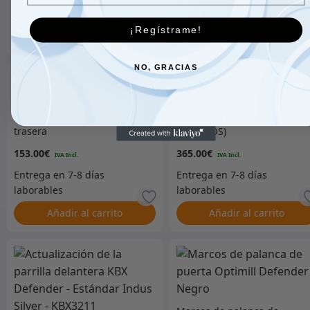
¡Regístrame!
Añadir al carrito
Añadir al carrito
NO, GRACIAS
Protector de lámpara
Protectores Laterales (90
trasera
MODELOS)
153.00
€
365.00
€
Añadir al carrito
Añadir al carrito