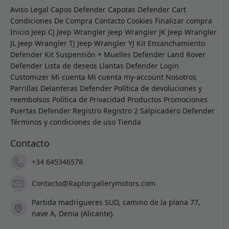
Aviso Legal
Capos Defender
Capotas Defender
Cart
Condiciones De Compra
Contacto
Cookies
Finalizar compra
Inicio
Jeep CJ
Jeep Wrangler
Jeep Wrangler JK
Jeep Wrangler
JL
Jeep Wrangler TJ
Jeep Wrangler YJ
Kit Ensanchamiento
Defender
Kit Suspensión + Muelles Defender
Land Rover
Defender
Lista de deseos
Llantas Defender
Login
Customizer
Mi cuenta
Mi cuenta
my-account
Nosotros
Parrillas Delanteras Defender
Política de devoluciones y
reembolsos
Política de Privacidad
Productos
Promociones
Puertas Defender
Registro
Registro 2
Salpicadero Defender
Términos y condiciones de uso
Tienda
Contacto
+34 645346578
Contacto@Raptorgallerymotors.com
Partida madrigueres SUD, camino de la plana 77,
nave A, Denia (Alicante).