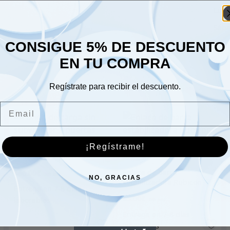
Lune
Sáb
CONSIGUE 5% DE DESCUENTO
Dom
EN TU COMPRA
Regístrate para recibir el descuento.
Email
Funda de carga sin
¡Regístrame!
subwoofer 2 puertas
Enlace de barra
386.00
€
NO, GRACIAS
estabilizadora Rubicon
Express trasera 3,5″-4,5″
65.00
€