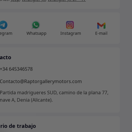
nes
legram
Whatsapp
Instagram
E-mail
s
lex
acto
as
+34 645346578
dad
Contacto@Raptorgallerymotors.com
Partida madrigueres SUD, camino de la plana 77,
nave A, Denia (Alicante).
rio de trabajo