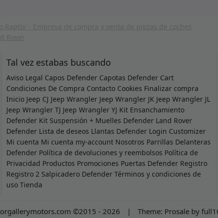
Tal vez estabas buscando
Aviso Legal
Capos Defender
Capotas Defender
Cart
Condiciones De Compra
Contacto
Cookies
Finalizar compra
Inicio
Jeep CJ
Jeep Wrangler
Jeep Wrangler JK
Jeep Wrangler JL
Jeep Wrangler TJ
Jeep Wrangler YJ
Kit Ensanchamiento
Defender
Kit Suspensión + Muelles Defender
Land Rover
Defender
Lista de deseos
Llantas Defender
Login Customizer
Mi cuenta
Mi cuenta
my-account
Nosotros
Parrillas Delanteras
Defender
Política de devoluciones y reembolsos
Política de
Privacidad
Productos
Promociones
Puertas Defender
Registro
Registro 2
Salpicadero Defender
Términos y condiciones de
uso
Tienda
orgallerymotors.com ©2015 - 2026
|
Theme:
Prosale
by
full