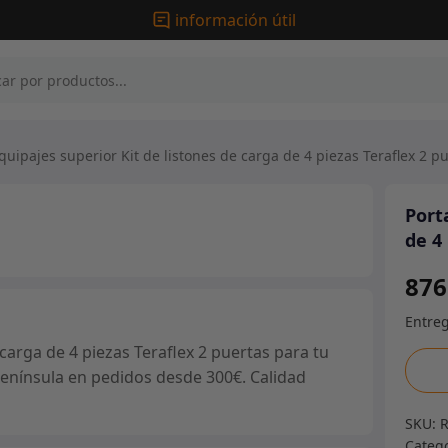
información útil
uipajes superior Kit de listones de carga de 4 piezas Teraflex 2 p
Port
de 4
876
carga de 4 piezas Teraflex 2 puertas para tu
Porta
 península en pedidos desde 300€. Calidad
super
Kit
SKU:
de
Categ