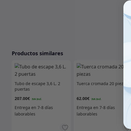
Productos similares
Tubo de escape 3,6 L. 2
Tuerca cromada 20 piezas
puertas
207.00
€
62.00
€