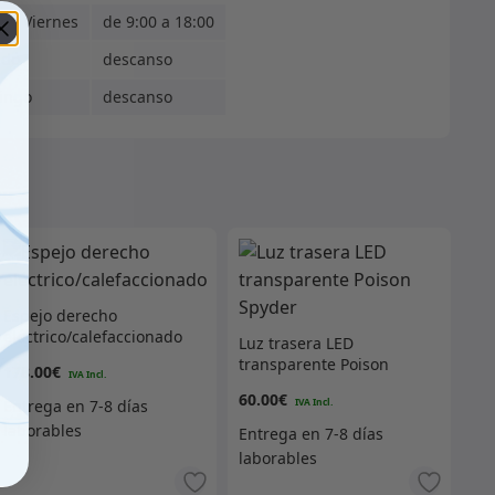
s - Viernes
de 9:00 a 18:00
ado
descanso
ingo
descanso
Espejo derecho
eléctrico/calefaccionado
Luz trasera LED
transparente Poison
178.00
€
Spyder
60.00
€