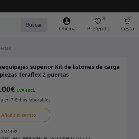
0
0
Buscar
Oficina
Preferido
Cesta
uertas
aequipajes superior Kit de listones de carga
 piezas Teraflex 2 puertas
.00
€
equipajes
Añadir al carrito
ior
RGM1492
orías:
Jeep
,
Wrangler JK
,
Wrangler JK 07 - 17