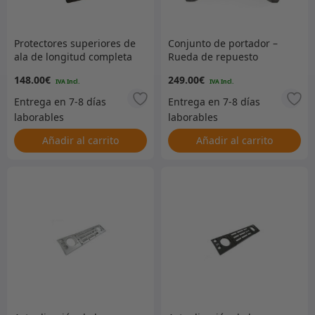
Protectores superiores de
Conjunto de portador –
ala de longitud completa
Rueda de repuesto
Defender (par) – negro –
148.00
€
249.00
€
orificio para antena en el
ala derecha
Añadir al carrito
Añadir al carrito