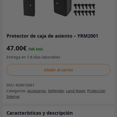
Protector de caja de asiento – YRM2001
47.00
€
Protector
Añadir al carrito
de
caja
SKU:
RGM10061
de
Categorías:
Accesorios
,
Defender
,
Land Rover
,
Protección
asiento
Interior
-
YRM2001
cantidad
Características y descripción