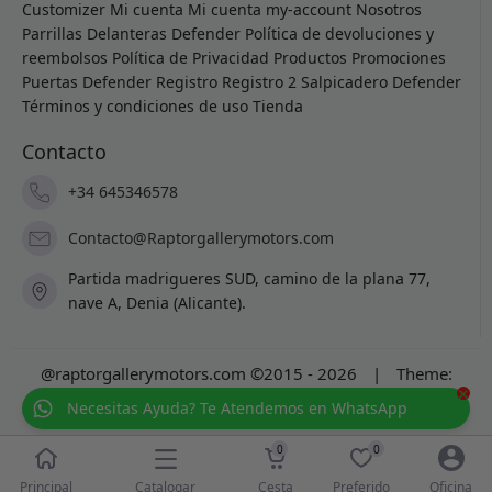
Customizer
Mi cuenta
Mi cuenta
my-account
Nosotros
Parrillas Delanteras Defender
Política de devoluciones y
reembolsos
Política de Privacidad
Productos
Promociones
Puertas Defender
Registro
Registro 2
Salpicadero Defender
Términos y condiciones de uso
Tienda
Contacto
+34 645346578
Contacto@Raptorgallerymotors.com
Partida madrigueres SUD, camino de la plana 77,
nave A, Denia (Alicante).
@raptorgallerymotors.com ©2015 - 2026
|
Theme:
×
Prosale
by
full100ack
.
Necesitas Ayuda? Te Atendemos en WhatsApp
0
0
Catalogar
Principal
Cesta
Preferido
Oficina