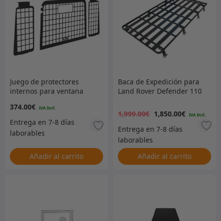
Juego de protectores
Baca de Expedición para
internos para ventana
Land Rover Defender 110
El
El
trasera – DA1586
374.00
€
1,999.00
€
1,850.00
€
precio
p
original
a
Añadir al carrito
Añadir al carrito
era:
es
1,999.0
1