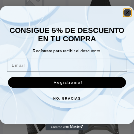
CONSIGUE 5% DE DESCUENTO
Ventilación superior tipo
Protector de capó
EN TU COMPRA
ala con rejilla Defender
Defender – negro – hasta
de acero inoxidable – LH
2007
23.00
€
169.00
€
Regístrate para recibir el descuento.
Email
Añadir al carrito
Añadir al carrito
¡Regístrame!
NO, GRACIAS