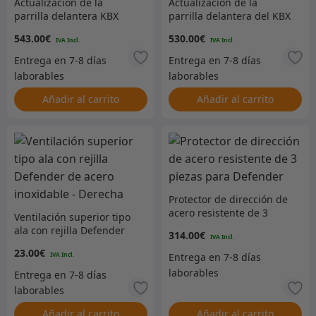
Actualización de la
Actualización de la
parrilla delantera KBX
parrilla delantera del KBX
Defender – Zambezi
Defender – Santorini
543.00
€
530.00
€
Silver premium –
Black Premium
KBX3221
Añadir al carrito
Añadir al carrito
Protector de dirección de
acero resistente de 3
Ventilación superior tipo
piezas para Defender
ala con rejilla Defender
314.00
€
de acero inoxidable –
23.00
€
Derecha
Añadir al carrito
Añadir al carrito