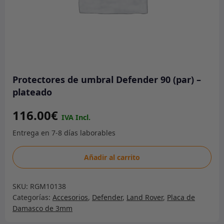
Protectores de umbral Defender 90 (par) –
plateado
116.00
€
Protectores
Añadir al carrito
de
umbral
SKU:
RGM10138
Defender
Categorías:
Accesorios
,
Defender
,
Land Rover
,
Placa de
90
Damasco de 3mm
(par)