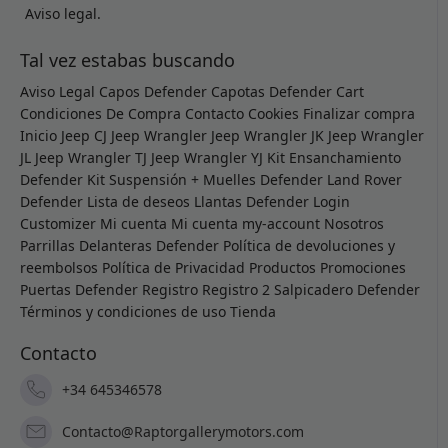
Aviso legal.
Tal vez estabas buscando
Aviso Legal
Capos Defender
Capotas Defender
Cart
Condiciones De Compra
Contacto
Cookies
Finalizar compra
Inicio
Jeep CJ
Jeep Wrangler
Jeep Wrangler JK
Jeep Wrangler
JL
Jeep Wrangler TJ
Jeep Wrangler YJ
Kit Ensanchamiento
Defender
Kit Suspensión + Muelles Defender
Land Rover
Defender
Lista de deseos
Llantas Defender
Login
Customizer
Mi cuenta
Mi cuenta
my-account
Nosotros
Parrillas Delanteras Defender
Política de devoluciones y
reembolsos
Política de Privacidad
Productos
Promociones
Puertas Defender
Registro
Registro 2
Salpicadero Defender
Términos y condiciones de uso
Tienda
Contacto
+34 645346578
Contacto@Raptorgallerymotors.com