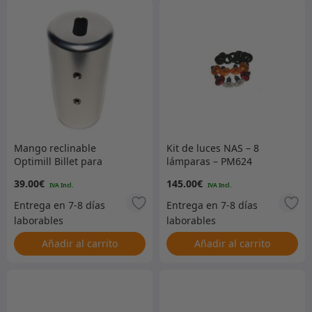
Mango reclinable
Kit de luces NAS – 8
Optimill Billet para
lámparas – PM624
asiento individual, color
39.00
€
145.00
€
plateado
Añadir al carrito
Añadir al carrito