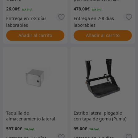
Defender – Estándar
26.00
€
478.00
€
Indus Silver – KBX3211
Añadir al carrito
Añadir al carrito
Taquilla de
Estribo lateral plegable
almacenamiento lateral
con tapa de goma (Puma)
Terrafirma – Puma
597.00
€
95.00
€