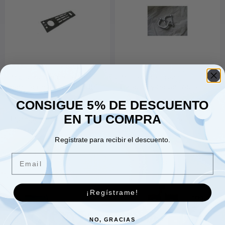
Actualización de la
Anillos Jate – par –
parrilla delantera del KBX
Forjados y Galvanizados
Defender – Santorini
CONSIGUE 5% DE DESCUENTO
530.00
€
47.00
€
Black Premium
EN TU COMPRA
Regístrate para recibir el descuento.
Añadir al carrito
Añadir al carrito
Email
¡Regístrame!
NO, GRACIAS