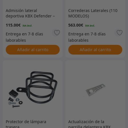
Admisión lateral
Correderas Laterales (110
deportiva KBX Defender –
MODELOS)
RH 300TDI TD5 Tdci –
115.00
€
563.00
€
Brunel Silver Grey
Premium Java
Añadir al carrito
Añadir al carrito
Protector de lámpara
Actualización de la
trasera
parrilla delantera KBX