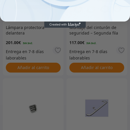
Lámpara protectora
Montaje del cinturón de
delantera
seguridad – Segunda fila
– DA1935
201.00
€
117.00
€
Añadir al carrito
Añadir al carrito