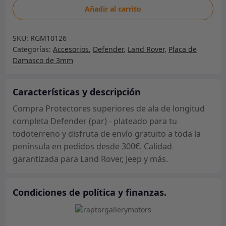
Protectores
Añadir al carrito
superiores
de
SKU:
RGM10126
ala
Categorías:
Accesorios
,
Defender
,
Land Rover
,
Placa de
de
Damasco de 3mm
longitud
completa
Defender
Características y descripción
(par)
Compra Protectores superiores de ala de longitud
-
completa Defender (par) - plateado para tu
plateado
todoterreno y disfruta de envío gratuito a toda la
cantidad
península en pedidos desde 300€. Calidad
garantizada para Land Rover, Jeep y más.
Condiciones de política y finanzas.