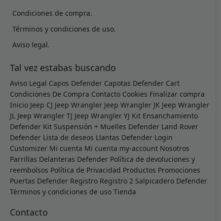
Condiciones de compra.
Términos y condiciones de uso.
Aviso legal.
Tal vez estabas buscando
Aviso Legal
Capos Defender
Capotas Defender
Cart
Condiciones De Compra
Contacto
Cookies
Finalizar compra
Inicio
Jeep CJ
Jeep Wrangler
Jeep Wrangler JK
Jeep Wrangler
JL
Jeep Wrangler TJ
Jeep Wrangler YJ
Kit Ensanchamiento
Defender
Kit Suspensión + Muelles Defender
Land Rover
Defender
Lista de deseos
Llantas Defender
Login
Customizer
Mi cuenta
Mi cuenta
my-account
Nosotros
Parrillas Delanteras Defender
Política de devoluciones y
reembolsos
Política de Privacidad
Productos
Promociones
Puertas Defender
Registro
Registro 2
Salpicadero Defender
Términos y condiciones de uso
Tienda
Contacto