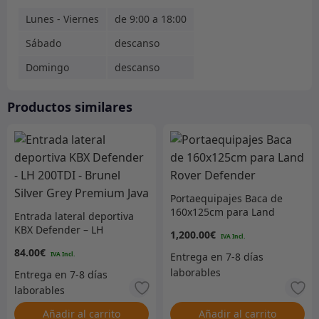
Lunes - Viernes
de 9:00 a 18:00
Sábado
descanso
Domingo
descanso
Productos similares
Portaequipajes Baca de
160x125cm para Land
Entrada lateral deportiva
Rover Defender
KBX Defender – LH
1,200.00
€
200TDI – Brunel Silver
84.00
€
Grey Premium Java
Añadir al carrito
Añadir al carrito