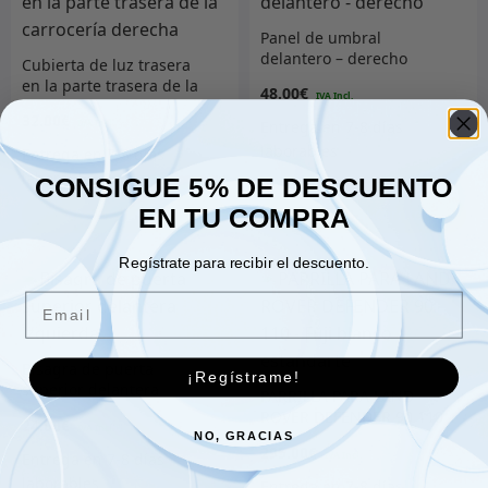
Panel de umbral
delantero – derecho
Cubierta de luz trasera
en la parte trasera de la
48.00
€
carrocería derecha
32.00
€
CONSIGUE 5% DE DESCUENTO
EN TU COMPRA
Añadir al carrito
Añadir al carrito
Regístrate para recibir el descuento.
Email
Bisagra de puerta
¡Regístrame!
superior delantera
PARRILLA PARA LAND
izquierda
ROVER DEFENDER 90 110
24.00
€
– Fuji blanco estandarte
NO, GRACIAS
295.00
€