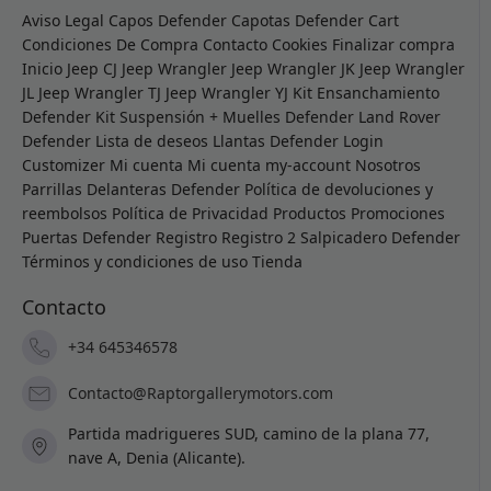
Aviso Legal
Capos Defender
Capotas Defender
Cart
Condiciones De Compra
Contacto
Cookies
Finalizar compra
Inicio
Jeep CJ
Jeep Wrangler
Jeep Wrangler JK
Jeep Wrangler
JL
Jeep Wrangler TJ
Jeep Wrangler YJ
Kit Ensanchamiento
Defender
Kit Suspensión + Muelles Defender
Land Rover
Defender
Lista de deseos
Llantas Defender
Login
Customizer
Mi cuenta
Mi cuenta
my-account
Nosotros
Parrillas Delanteras Defender
Política de devoluciones y
reembolsos
Política de Privacidad
Productos
Promociones
Puertas Defender
Registro
Registro 2
Salpicadero Defender
Términos y condiciones de uso
Tienda
Contacto
+34 645346578
Contacto@Raptorgallerymotors.com
Partida madrigueres SUD, camino de la plana 77,
nave A, Denia (Alicante).