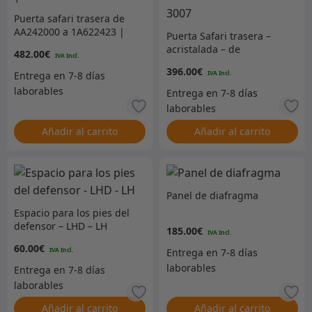
Puerta safari trasera de
AA242000 a 1A622423 |
Puerta Safari trasera –
Calentado
acristalada – de
482.00
€
AA242000 a 1A622423 –
396.00
€
3007
Añadir al carrito
Añadir al carrito
Panel de diafragma
Espacio para los pies del
defensor – LHD – LH
185.00
€
60.00
€
Añadir al carrito
Añadir al carrito