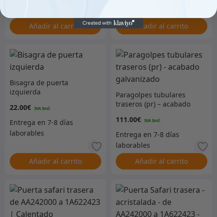
Añadir al carrito
Añadir al carrito
Bisagra de puerta
izquierda
Paragolpes tubulares
traseros (pr) – acabado
22.00
€
galvanizado
111.00
€
Añadir al carrito
Añadir al carrito