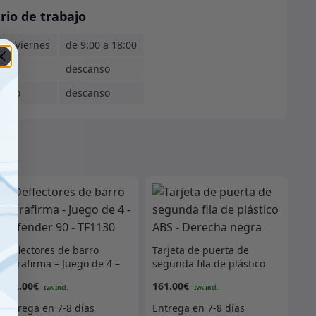
rio de trabajo
s - Viernes
de 9:00 a 18:00
ado
descanso
ingo
descanso
Deflectores de barro
Tarjeta de puerta de
Terrafirma – Juego de 4 –
segunda fila de plástico
Defender 90 – TF1130
ABS – Derecha negra
132.00
€
161.00
€