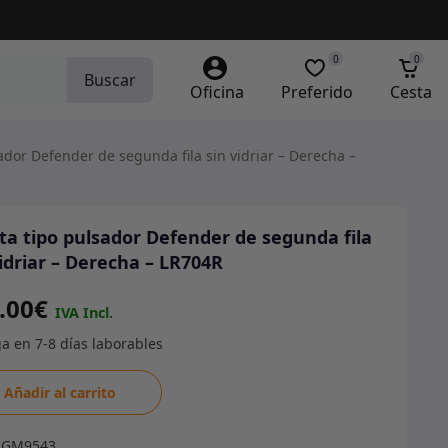
0
0
Buscar
Oficina
Preferido
Cesta
ador Defender de segunda fila sin vidriar – Derecha –
ta tipo pulsador Defender de segunda fila
vidriar – Derecha – LR704R
.00
€
a
Añadir al carrito
dor
RGM9543