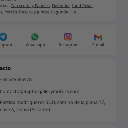
nder
orías:
Carrocería y Paneles
,
Defender
,
Land Rover
,
s, Portón Trasero y Juntas
,
Segunda Fila
nda
r
legram
Whatsapp
Instagram
E-mail
cha
4R
acto
dad
+34 645346578
Contacto@Raptorgallerymotors.com
Partida madrigueres SUD, camino de la plana 77,
nave A, Denia (Alicante).