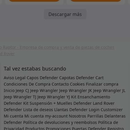
Descargar más
Tal vez estabas buscando
Aviso Legal
Capos Defender
Capotas Defender
Cart
Condiciones De Compra
Contacto
Cookies
Finalizar compra
Inicio
Jeep CJ
Jeep Wrangler
Jeep Wrangler JK
Jeep Wrangler JL
Jeep Wrangler TJ
Jeep Wrangler YJ
Kit Ensanchamiento
Defender
Kit Suspensión + Muelles Defender
Land Rover
Defender
Lista de deseos
Llantas Defender
Login Customizer
Mi cuenta
Mi cuenta
my-account
Nosotros
Parrillas Delanteras
Defender
Política de devoluciones y reembolsos
Política de
Privacidad
Productos
Promociones
Puertas Defender
Registro