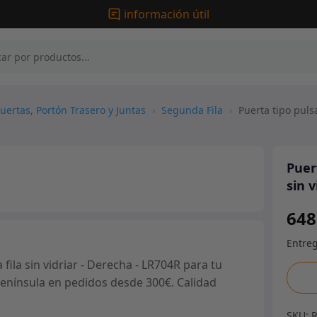
información útil
uertas, Portón Trasero y Juntas
›
Segunda Fila
›
Puerta tipo puls
Puer
sin 
648
la sin vidriar - Derecha - LR704R para tu
Puert
 península en pedidos desde 300€. Calidad
tipo
pulsa
SKU: