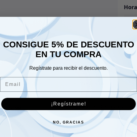
Hora
Lune
Sáb
Dom
CONSIGUE 5% DE DESCUENTO
EN TU COMPRA
Regístrate para recibir el descuento.
Email
Luz Qtr Lh
¡Regístrame!
84.00
€
NO, GRACIAS
Panel de ala de plástico