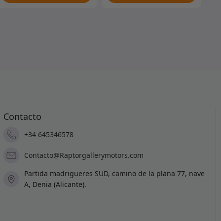
era:
es:
300.00€.
295.
Contacto
+34 645346578
Contacto@Raptorgallerymotors.com
Partida madrigueres SUD, camino de la plana 77, nave
A, Denia (Alicante).