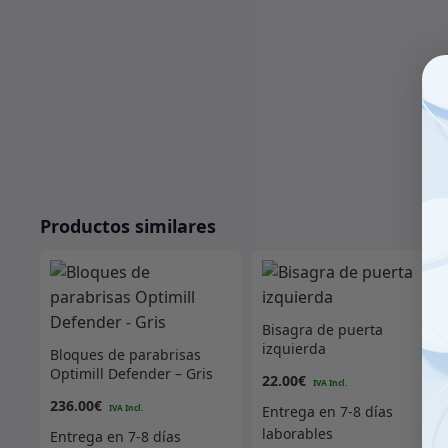
Productos similares
Bisagra de puerta
izquierda
Bloques de parabrisas
Optimill Defender – Gris
22.00
€
236.00
€