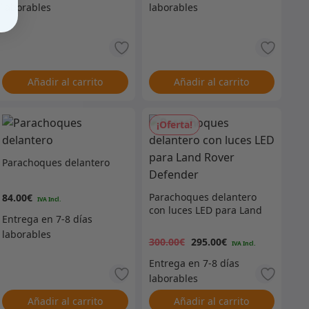
Añadir al carrito
Añadir al carrito
¡Oferta!
Parachoques delantero
Parachoques delantero
84.00
€
con luces LED para Land
El
El
Rover Defender
300.00
€
295.00
€
precio
prec
original
actu
Añadir al carrito
Añadir al carrito