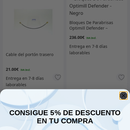
Bloques De Parabrisas
Optimill Defender –
Negro
236.00
€
Cable del portón trasero
21.00
€
Añadir al carrito
Añadir al carrito
CONSIGUE 5% DE DESCUENTO
EN TU COMPRA