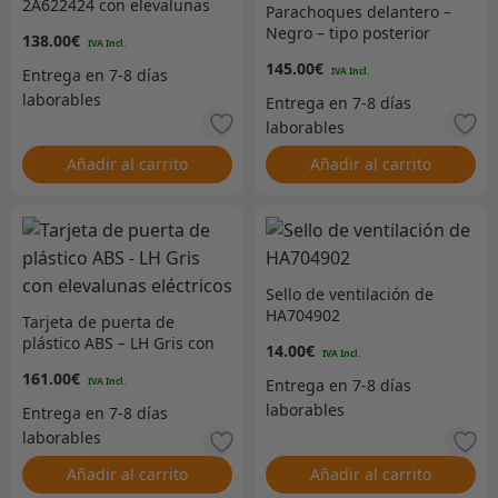
2A622424 con elevalunas
Parachoques delantero –
eléctricos
Negro – tipo posterior
138.00
€
con orificios para tapas
145.00
€
de extremo
Añadir al carrito
Añadir al carrito
Sello de ventilación de
HA704902
Tarjeta de puerta de
plástico ABS – LH Gris con
14.00
€
elevalunas eléctricos
161.00
€
Añadir al carrito
Añadir al carrito