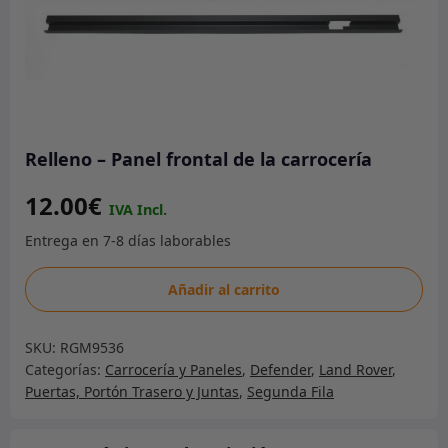
Relleno – Panel frontal de la carrocería
12.00
€
Relleno
Añadir al carrito
-
Panel
SKU:
RGM9536
frontal
Categorías:
Carrocería y Paneles
,
Defender
,
Land Rover
,
de
Puertas, Portón Trasero y Juntas
,
Segunda Fila
la
carrocería