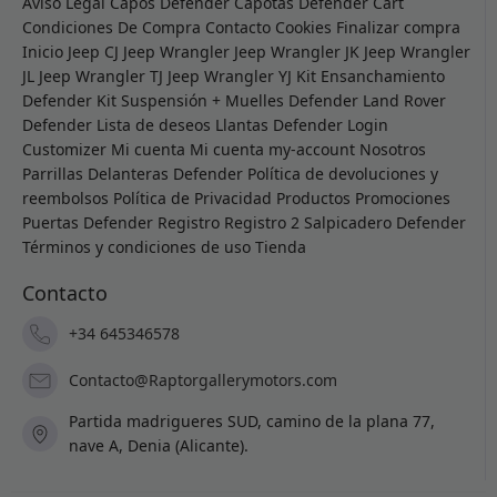
Aviso Legal
Capos Defender
Capotas Defender
Cart
Condiciones De Compra
Contacto
Cookies
Finalizar compra
Inicio
Jeep CJ
Jeep Wrangler
Jeep Wrangler JK
Jeep Wrangler
JL
Jeep Wrangler TJ
Jeep Wrangler YJ
Kit Ensanchamiento
Defender
Kit Suspensión + Muelles Defender
Land Rover
Defender
Lista de deseos
Llantas Defender
Login
Customizer
Mi cuenta
Mi cuenta
my-account
Nosotros
Parrillas Delanteras Defender
Política de devoluciones y
reembolsos
Política de Privacidad
Productos
Promociones
Puertas Defender
Registro
Registro 2
Salpicadero Defender
Términos y condiciones de uso
Tienda
Contacto
+34 645346578
Contacto@Raptorgallerymotors.com
Partida madrigueres SUD, camino de la plana 77,
nave A, Denia (Alicante).